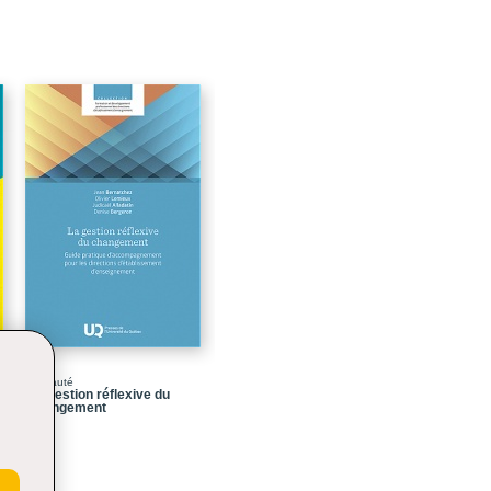
25
57
75
165
197
201
227
231
237
239
241
Nouveauté
La gestion réflexive du
changement