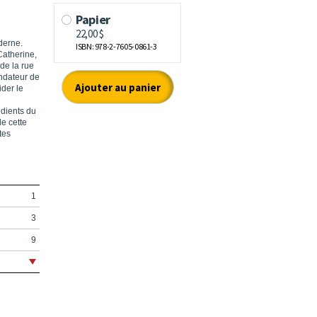
derne.
Catherine,
 de la rue
ondateur de
ider le
édients du
de cette
tes
1
3
9
15
17
23