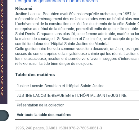
Les grands gestionnaires et leurs oeuvres
Résumé
Justine Lacoste-Beaubien avait 80 ans lorsqu'elle orchestra, en 1957, le
mémorable déménagement des enfants malades vers un hôpital plus mo
L'achèvement de la construction de l'édifice du chemin de la côte Sainte-
entreprise au début de la décennie, permettait enfin de quitter l'immeuble
Saint-Denis. Cinquante ans plus tôt, cette femme admirable, mariée au f
la maison de courtage L.G. Beaubien et Cie limitée, avait accepté de prés
comité fondateur de l'Hôpital Sainte-Justine de Montréal.
Cette gestionnaire hors du commun vous fera découvrir, un à un, les ingr
succès de son entreprise et la mystérieuse chimie qui les réunit. L'action 
femme astucieuse, résolument tournée vers l'avenir, suggère d'intéressan
réflexions sur l'art de bien diriger de nos jours.
Table des matières
Justine Lacoste-Beaubien et l'Hôpital Sainte-Justine
JUSTINE LACOSTE-BEAUBIEN ET L'HÔPITAL SAINTE-JUSTINE
Présentation de la collection
Table des matières
Voir toute la table des matières
Introduction
1995, 240 pages, DA861, ISBN 978-2-7605-0861-3
Prologue