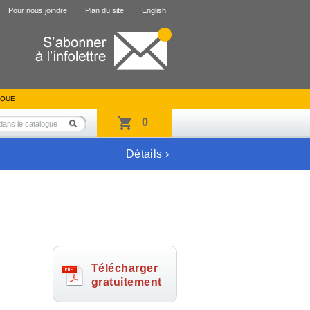
Pour nous joindre
Plan du site
English
IQUE
0
Détails ›
Télécharger
gratuitement