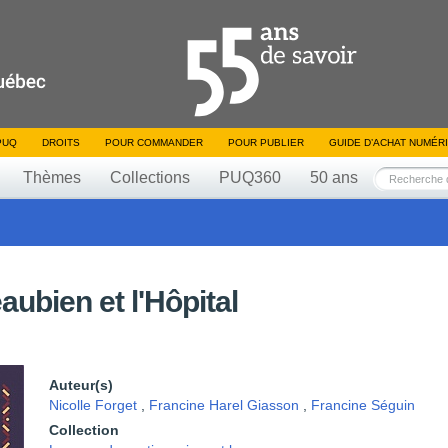
PUQ
DROITS
POUR COMMANDER
POUR PUBLIER
GUIDE D’ACHAT NUMÉR
Thèmes
Collections
PUQ360
50 ans
ubien et l'Hôpital
Auteur(s)
Nicolle Forget
,
Francine Harel Giasson
,
Francine Séguin
Collection