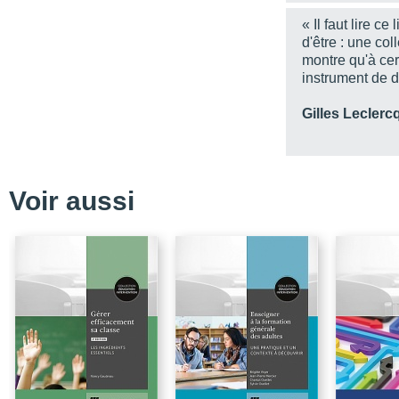
Partie 2
« Il faut lire c
Chapitre 6
d'être : une col
montre qu'à cert
Chapitre 7
instrument de 
Chapitre 8
Gilles Leclerc
Conclusion
Notices biographiques
Voir aussi