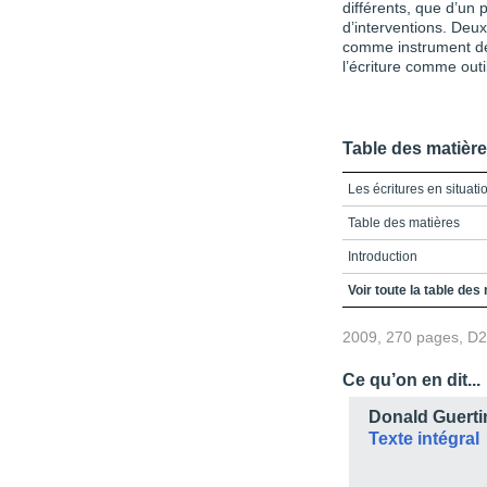
différents, que d’un 
d’interventions. Deux 
comme instrument de
l’écriture comme outi
Table des matièr
Les écritures en situat
Table des matières
Introduction
Partie 1
Voir toute la table des
Chapitre 1
2009, 270 pages, D
Chapitre 2
Ce qu’on en dit...
Chapitre 3
Donald Guerti
Chapitre 4
Texte intégral
Chapitre 5