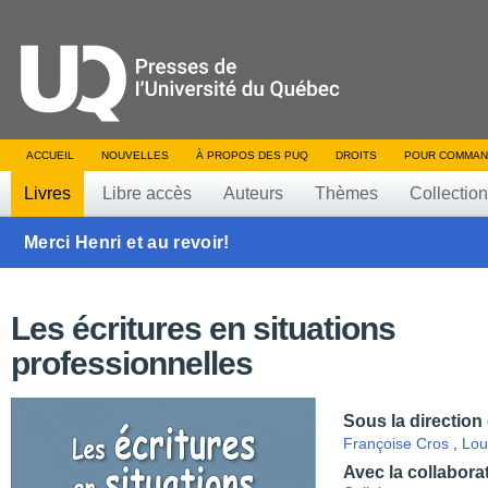
ACCUEIL
NOUVELLES
À PROPOS DES PUQ
DROITS
POUR COMMAN
Livres
Libre accès
Auteurs
Thèmes
Collectio
Merci Henri et au revoir!
Les écritures en situations
professionnelles
Sous la direction
Françoise Cros
,
Lou
Avec la collabora