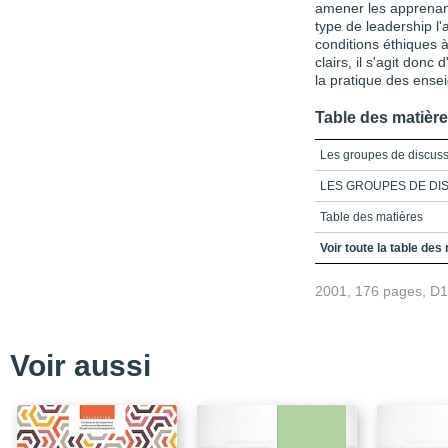
amener les apprenan
type de leadership l'
conditions éthiques 
clairs, il s'agit donc 
la pratique des ense
Table des matièr
Les groupes de discus
LES GROUPES DE DI
Table des matières
Un exemple de la form
Voir toute la table des
Introduction
2001, 176 pages, D
Chapitre 1_Définition
Chapitre 2_Aperçu hist
philosophiques
Voir aussi
Chapitre 3_Caractéristiq
Chapitre 4_Situation ty