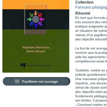
Collection
Formules pédagog
Résumé
En tant que formule 
très souvent des réti
pratique exigeante q
en situation de vulnér
relever d'un papillonn
des objectifs éducatif
Le but de cet ouvrag
montrer que la prati
aide les apprenants 
compétences aussi bie
Toutefois, mettre en
sollicite grandement
Une mauvaise prépara
Feuilleter cet ouvrage
imprécis, une struct
climat de classe sont 
des objectifs visés p
fondements pédagogi
ses limites. Il prop
: Comment mettre en