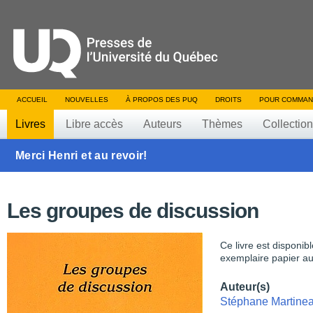
ACCUEIL
NOUVELLES
À PROPOS DES PUQ
DROITS
POUR COMMAN
Livres
Libre accès
Auteurs
Thèmes
Collectio
Merci Henri et au revoir!
Les groupes de discussion
Ce livre est disponib
exemplaire papier au
Auteur(s)
Stéphane Martine