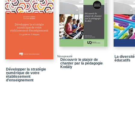
Chapitre 5_Avantages e
Chapitre 6_Conditions d
Chapitre 7_Design
Chapitre 8_Témoignage
Conclusion
Annexe_Liens entre le 
formation de l’école q
Nouveauté
La diversit
Découvrir le plaisir de
Bibliographie
éducatifs
chanter par la pédagogie
Kodály
Développer la stratégie
numérique de votre
établissement
d’enseignement