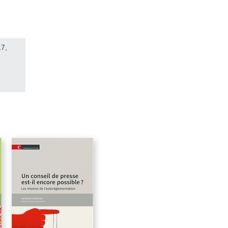
21
23
E
29
17,
39
43
49
51
59
73
77
79
83
87
91