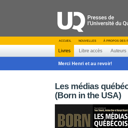
ACCUEIL
NOUVELLES
À PROPOS DES 
Livres
Libre accès
Auteurs
Merci Henri et au revoir!
Les médias québéc
(Born in the USA)