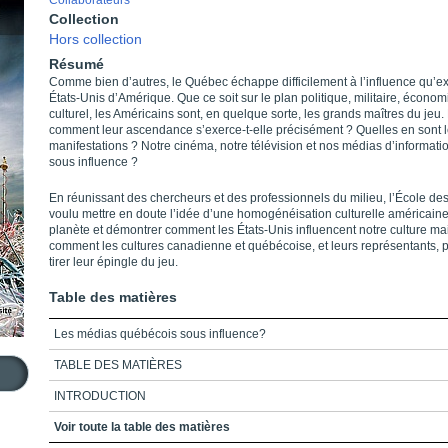
Collaborateurs
Collection
Hors collection
Résumé
Comme bien d’autres, le Québec échappe difficilement à l’influence qu’ex
États-Unis d’Amérique. Que ce soit sur le plan politique, militaire, écono
culturel, les Américains sont, en quelque sorte, les grands maîtres du jeu.
comment leur ascendance s’exerce-t-elle précisément ? Quelles en sont 
manifestations ? Notre cinéma, notre télévision et nos médias d’informatio
sous influence ?
En réunissant des chercheurs et des professionnels du milieu, l’École de
voulu mettre en doute l’idée d’une homogénéisation culturelle américaine
planète et démontrer comment les États-Unis influencent notre culture mai
comment les cultures canadienne et québécoise, et leurs représentants, 
tirer leur épingle du jeu.
Table des matières
Les médias québécois sous influence?
TABLE DES MATIÈRES
INTRODUCTION
L’ÉCOLE DES MÉDIAS DE L’UNIVERSITÉ DU QUÉBECÀ MONTRÉAL
Voir toute la table des matières