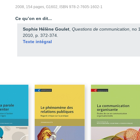
L’HYPERPUISSANCE
2008, 154 pages, G1602, ISBN 978-2-7605-1602-1
L’HÉGÉMONIE AMÉRICAINE
Ce qu’on en dit...
QUATRE TRANSFORMATIONS DANS LE GRAND JEU DE LA BALANC
DU POUVOIR DANS LE DIFFICILE DIALOGUE DE PART ET D’AUTRE
Sophie Hélène Goulet
,
Questions de communication
, no 
DE LA ROUTE
2010, p. 372-374.
LE MONDE ARABO-MUSULMAN
Texte intégral
PÉRIODE DE QUESTIONS
LA COMMUNICATION RÉPUBLICAINE
THOMAS PAINE ET LA COMMUNICATION RÉPUBLICAINE
« LE QUÉBEC LIBRE » SOUS INFLUENCES ?
PÉRIODE DE QUESTIONS
LES MÉDIAS AMÉRICAINS
LES MÉDIAS AMÉRICAINS :LE POINT DE VUE D’UN AMÉRICAIN
LES MÉDIAS AMÉRICAINS :LE POINT DE VUE D’UN QUÉBÉCOIS
PÉRIODE DE QUESTIONS
L’EXPÉRIENCE CULTURELLE