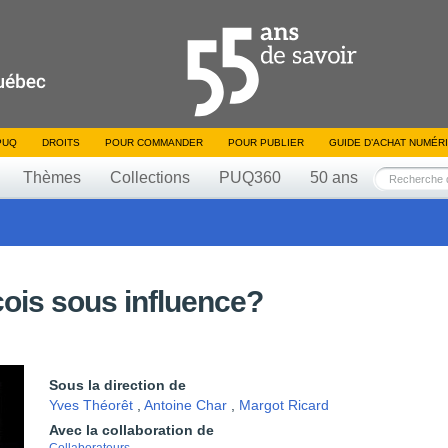
PUQ
DROITS
POUR COMMANDER
POUR PUBLIER
GUIDE D’ACHAT NUMÉR
Thèmes
Collections
PUQ360
50 ans
ois sous influence?
Sous la direction de
Yves Théorêt
,
Antoine Char
,
Margot Ricard
Avec la collaboration de