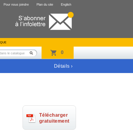
Pour nous joindre
Plan du site
English
IQUE
0
Détails ›
Télécharger
gratuitement