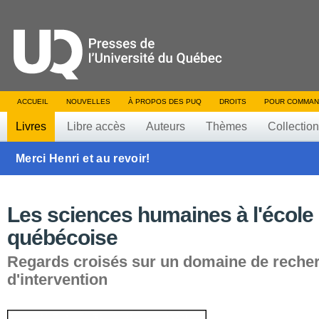
ACCUEIL
NOUVELLES
À PROPOS DES PUQ
DROITS
POUR COMMAN
Livres
Libre accès
Auteurs
Thèmes
Collectio
Merci Henri et au revoir!
Les sciences humaines à l'école
québécoise
Regards croisés sur un domaine de recher
d'intervention