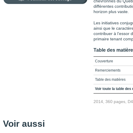
chevronnés du Québe
différentes contribut
horizon plus vaste.
Les initiatives conju
ainsi que le caractèr
contribuer à l’essor
primaire tenant comp
Table des matièr
Couverture
Remerciements
Table des matières
Liste des figures et tab
Voir toute la table des
Introduction : quels e
2014, 360 pages, D
humaines au primaire t
formation de l’école q
Références
Voir aussi
Partie I - Regards de l