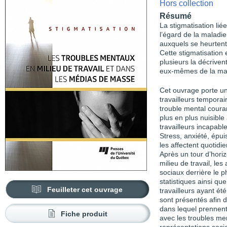
Hors collection
Résumé
La stigmatisation lié
l’égard de la maladie
auxquels se heurtent
Cette stigmatisation 
plusieurs la décriven
eux-mêmes de la mal
Cet ouvrage porte un 
travailleurs temporai
trouble mental couran
plus en plus nuisibl
travailleurs incapabl
Stress, anxiété, épu
les affectent quotid
Après un tour d’horiz
milieu de travail, l
sociaux derrière le 
statistiques ainsi que
Feuilleter cet ouvrage
travailleurs ayant ét
sont présentés afin d
dans lequel prennent 
Fiche produit
avec les troubles men