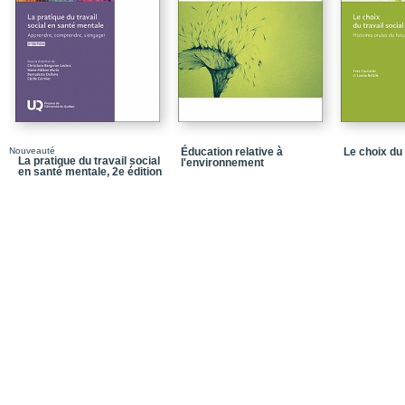
Chapitre 4 - La prise en
malade du travail et la 
Chapitre 5 - Le retour 
Chapitre 6 - La stigmati
des travailleurs de retou
Partie 2 - Les représen
médias de masse
Nouveauté
Éducation relative à
Le choix du 
La pratique du travail social
l'environnement
Chapitre 7 - Les repré
en santé mentale, 2e édition
stigmatisation traiteme
2009 à janvier 2015
Conclusion générale
Postface de Marc Loriol
L’ère des « troubles co
Un monde du travail plu
Des problèmes perçus e
représentations négati
Annexe - Note méthodo
Bibliographie