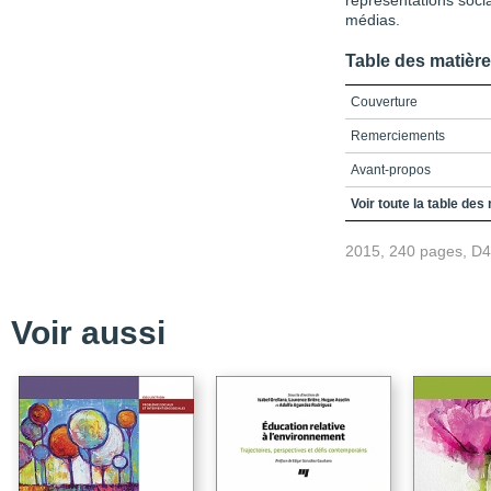
représentations soci
médias.
Table des matièr
Couverture
Remerciements
Avant-propos
Table des matières
Voir toute la table des
Introduction
2015, 240 pages, D
Première partie - Les t
Deuxième partie - Les 
dans les médias de ma
Voir aussi
Chapitre 1 - Les troubl
Chapitre 2 - La stigmati
Partie 1 - Les troubles 
Chapitre 3 - Entre les s
mental