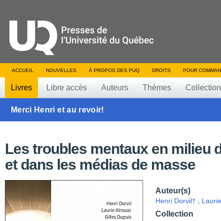
ACCUEIL
NOUVELLES
À PROPOS DES PUQ
DROITS
POUR COMMAN
Livres
Libre accès
Auteurs
Thèmes
Collectio
Merci Henri et au revoir!
Les troubles mentaux en milieu d
et dans les médias de masse
Auteur(s)
Henri Dorvil†
,
Lauri
Collection