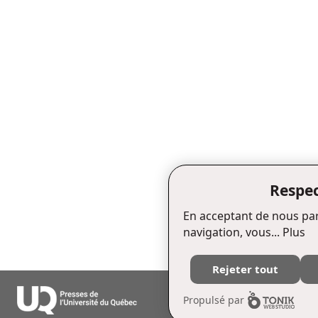
Respec
En acceptant de nous par
navigation, vous...
Plus
Rejeter tout
Édifice Fleurie, 480, de La Chapell
Propulsé par
Tél. : (418) 657-4399 Téléc. : (418