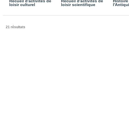
Recueil d'activités de
Recueil d'activités de
Histoire
loisir culturel
loisir scientifique
l'Antiqu
21 résultats