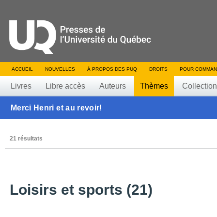
ACCUEIL
NOUVELLES
À PROPOS DES PUQ
DROITS
POUR COMMAN
Livres
Libre accès
Auteurs
Thèmes
Collectio
Merci Henri et au revoir!
21 résultats
Loisirs et sports (21)