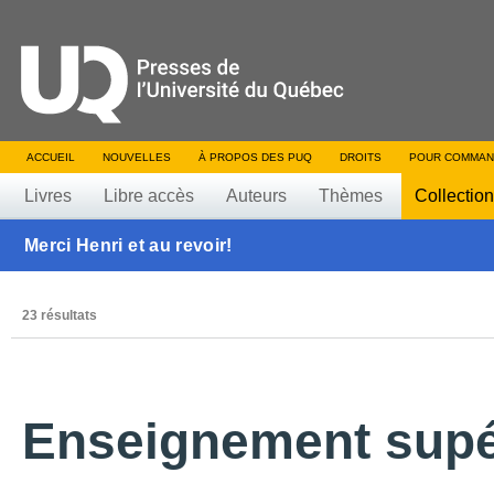
ACCUEIL
NOUVELLES
À PROPOS DES PUQ
DROITS
POUR COMMAN
Livres
Libre accès
Auteurs
Thèmes
Collectio
Merci Henri et au revoir!
23 résultats
Enseignement supé