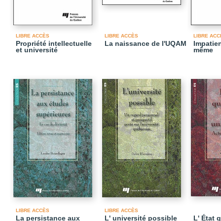
LIBRE ACCÈS
LIBRE ACCÈS
LIBRE ACC
Propriété intellectuelle
La naissance de l'UQAM
Impatien
et université
même
LIBRE ACCÈS
LIBRE ACCÈS
La persistance aux
L' université possible
L' État 