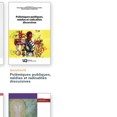
NOUVEAUTÉ
Polémiques publiques,
médias et radicalités
discursives