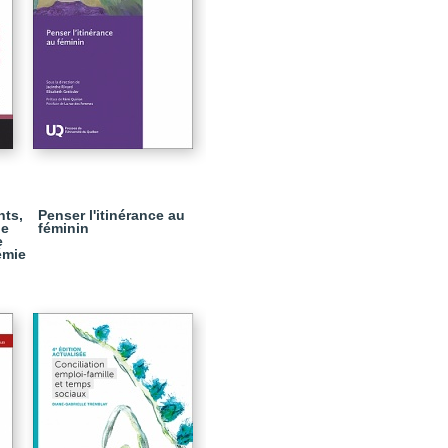
nts,
Penser l'itinérance au
de
féminin
e
émie