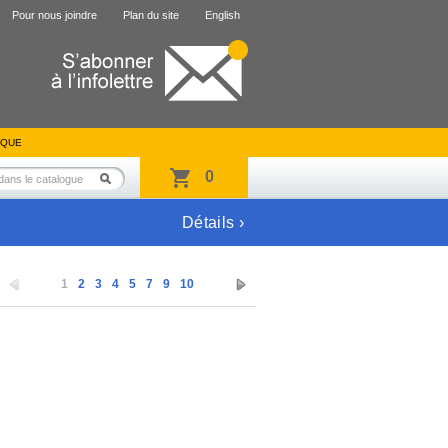
Pour nous joindre
Plan du site
English
IQUE
0
Détails ›
1
2
3
4
5
7
9
10