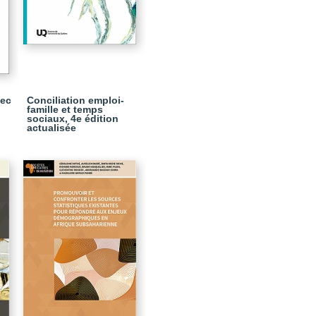
bec
Conciliation emploi-
famille et temps
sociaux, 4e édition
actualisée