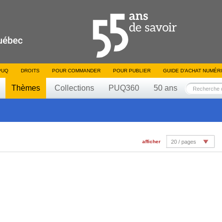
PUQ
DROITS
POUR COMMANDER
POUR PUBLIER
GUIDE D’ACHAT NUMÉR
Thèmes
Collections
PUQ360
50 ans
afficher
20 / pages