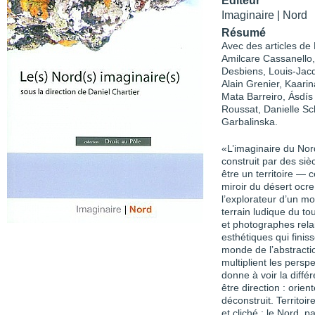
Éditeur
Imaginaire | Nord
Résumé
Avec des articles de
Amilcare Cassanello, 
Desbiens, Louis-Jac
Alain Grenier, Kaari
Mata Barreiro, Ásdís
Roussat, Danielle Sc
Garbalinska.
«L’imaginaire du Nor
construit par des siè
être un territoire — 
miroir du désert ocre
l’explorateur d’un 
terrain ludique du t
et photographes rela
esthétiques qui finis
monde de l’abstractio
multiplient les persp
donne à voir la diff
être direction : orie
déconstruit. Territoir
et cliché : le Nord, p