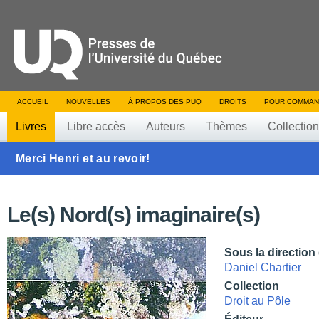
ACCUEIL
NOUVELLES
À PROPOS DES PUQ
DROITS
POUR COMMAN
Livres
Libre accès
Auteurs
Thèmes
Collectio
Merci Henri et au revoir!
Le(s) Nord(s) imaginaire(s)
Sous la direction
Daniel Chartier
Collection
Droit au Pôle