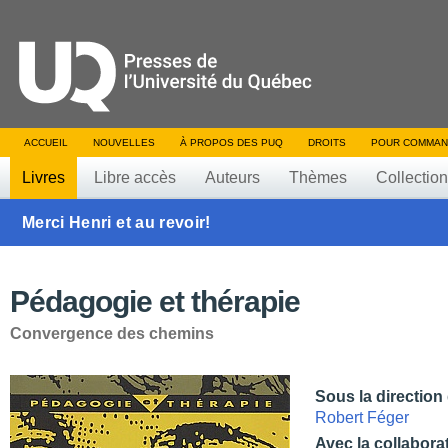
ACCUEIL
NOUVELLES
À PROPOS DES PUQ
DROITS
POUR COMMAN
Livres
Libre accès
Auteurs
Thèmes
Collectio
Merci Henri et au revoir!
Pédagogie et thérapie
Convergence des chemins
Sous la direction
Robert Féger
Avec la collabora