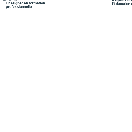
Regards div
L’enseignement et la t
Enseigner en formation
l’éducation
professionnelle
Problématique de l’inté
La relation pédagogique
Korczak, maître de l’éc
Problématique des enfa
« L’inquiétante étrange
Formateur et/ou thérap
Index