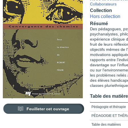
Collaborateurs
Collection
Hors collection
Résumé
Des pédagogues, psy
psychanalystes, phil
expérience clinique d
fruit de leurs réflexi
objectifs mêmes de l'
motivations appliquée
rapports entre l'indiv
davantage sur l'influ
ou sur l'environnemen
les problèmes reliés à
des élèves handicapé
classes pluriethnique
Table des matièr
Pédagogie et thérapie
Feuilleter cet ouvrage
PÉDAGOGIE ET THÉ
Table des matières