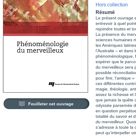
Hors collection
Résumé
Le présent ouvrage e
entrevoir à quel poin
rejoindre toutes et t
La présence du merv
sciences humaines ma
les Amériques latine
l’Australie – et dans
phénoménologique, fil
espérer que le parco
du merveilleux sera 
possible réconciliati
pour finir, l’antique 
ces différentes contri
magie, théologie, an
assez la richesse et
que jamais la quête 
Feuilleter cet ouvrage
odyssée parsemée d’i
en question perpétue
totalité du savoir et 
du merveilleux
. Quoi
s’adresse à toute l
peut qu’interpeller u