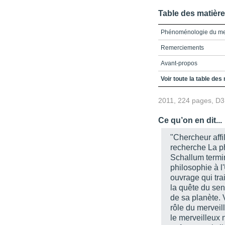
Table des matièr
Phénoménologie du me
Remerciements
Avant-propos
L’émerveillement du Pet
Voir toute la table des
Le merveilleux, le fant
2011, 224 pages, D
littérature hispano-amé
La science n’est plus s
Ce qu’on en dit...
L’art de la magie et le 
"Chercheur affi
recherche La p
Le merveilleux et la no
Schallum termi
La topographie céleste d
philosophie à l
merveilleuse imaginati
ouvrage qui trai
Le Rêve, le mythe et le
la quête du sens
de sa planète.
Pierre Perrault ou le s
rôle du merveil
le merveilleux 
Le merveilleux, de l’ima
Négritude \nau surréal