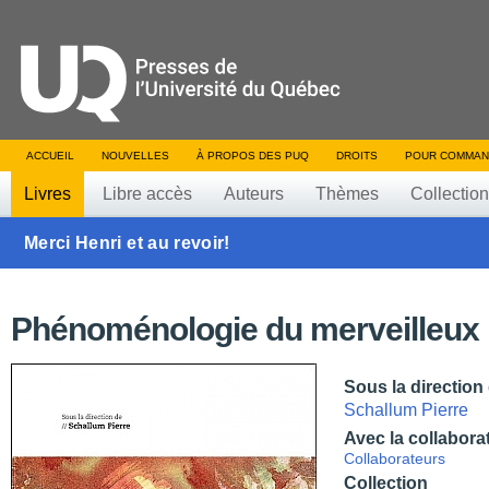
ACCUEIL
NOUVELLES
À PROPOS DES PUQ
DROITS
POUR COMMAN
Livres
Libre accès
Auteurs
Thèmes
Collectio
Merci Henri et au revoir!
Phénoménologie du merveilleux
Sous la direction
Schallum Pierre
Avec la collabora
Collaborateurs
Collection