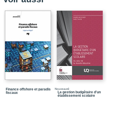
Chapitre 3_Les abris fi
Chapitre 4_Les assuranc
Partie 2_Environnement
Chapitre 5_Les mathém
Chapitre 6_L'analyse f
Partie 3_Produits finan
Chapitre 7_Les titres d
Chapitre 8_Les titres d
Chapitre 9_Les fonds 
Chapitre 10_Les catégor
Finance offshore et paradis
Nouveauté
Chapitre 11_Le placem
La gestion budgétaire d'un
fiscaux
établissement scolaire
Index