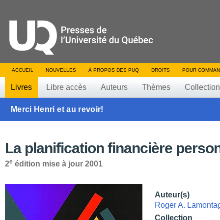
ACCUEIL
NOUVELLES
À PROPOS DES PUQ
DROITS
POUR COMMAN
Livres
Libre accès
Auteurs
Thèmes
Collectio
Merci Henri et au revoir!
La planification financière perso
e
2
édition mise à jour 2001
Auteur(s)
Roger A. Lamonta
Collection