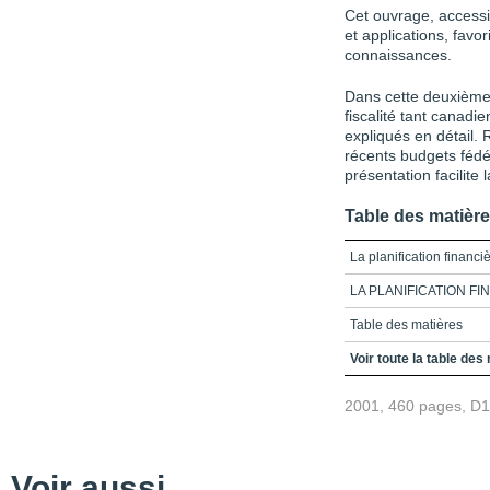
Cet ouvrage, access
et applications, favo
connaissances.
Dans cette deuxième
fiscalité tant canadi
expliqués en détail. 
récents budgets fédé
présentation facilite 
Table des matièr
La planification financi
LA PLANIFICATION F
Table des matières
Avant-propos
Voir toute la table des
Chapitre 1_L'indépenda
2001, 460 pages, D
Partie 1_Environnement
Chapitre 2_La fiscalité 
Voir aussi