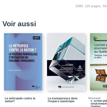
Introduction
1986, 116 pages, S
Chapitre 1_Genèse et na
Chapitre 2_La planificat
son processus
Voir aussi
Chapitre 3_La planifica
Chapitre 4_La planifica
budgétaires
Chapitre 5_La place de
stratégique
Chapitre 6_La planifica
Chapitre 7_La planifica
Conclusion_La planificat
Bibliographie
La métropole contre la
La transparence dans
Nouveauté
L' action pu
nation?
l’espace numérique
environnem
Québec