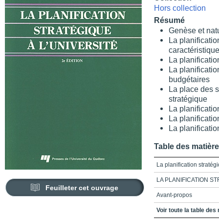
Hors collection
Résumé
Genèse et natu
La planificatio
caractéristiqu
La planificati
La planificati
budgétaires
La place des 
stratégique
La planificati
La planificati
La planificatio
Table des matièr
La planification stratégi
LA PLANIFICATION ST
Feuilleter cet ouvrage
Avant-propos
Table des matières
Voir toute la table des