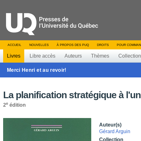
ACCUEIL
NOUVELLES
À PROPOS DES PUQ
DROITS
POUR COMMAN
Livres
Libre accès
Auteurs
Thèmes
Collectio
Merci Henri et au revoir!
La planification stratégique à l'un
e
2
édition
Auteur(s)
Gérard Arguin
Collection