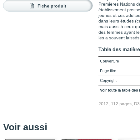
Premières Nations de
Fiche produit
établissement postse
jeunes et ces adultes
dans leurs études (ce
mais aussi à ceux qu
des femmes ayant le 
les a souvent laissé
Table des matièr
Couverture
Page titre
Copyright
Préface
Voir toute la table des
Remerciements
2012, 112 pages, D
Table des matières
Liste des figures et des
Voir aussi
Liste des abréviations e
Introduction