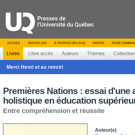
ACCUEIL
NOUVELLES
À PROPOS DES PUQ
DROITS
POUR COMMAN
Livres
Libre accès
Auteurs
Thèmes
Collectio
Merci Henri et au revoir!
Premières Nations : essai d'une
holistique en éducation supérieu
Entre compréhension et réussite
Auteur(s)