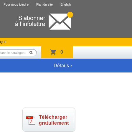
Pour nous joindre
Plan du site
English
IQUE
0
Détails ›
Télécharger
gratuitement