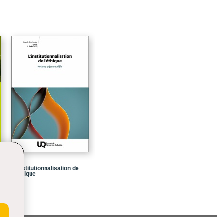
67
83
97
107
109
L’institutionnalisation de
l’éthique