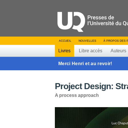
ACCUEIL
NOUVELLES
À PROPOS DES 
Livres
Libre accès
Auteurs
Merci Henri et au revoir!
Project Design: Str
A process approach