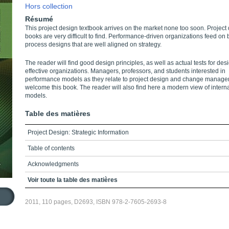
Hors collection
Résumé
This project design textbook arrives on the market none too soon. Project
books are very difficult to find. Performance-driven organizations feed on 
process designs that are well aligned on strategy.
The reader will find good design principles, as well as actual tests for des
effective organizations. Managers, professors, and students interested in
performance models as they relate to project design and change manage
welcome this book. The reader will also find here a modern view of interna
models.
Table des matières
Project Design: Strategic Information
Table of contents
Acknowledgments
Introduction
Voir toute la table des matières
Chapter 1 - Design Processes
2011, 110 pages, D2693, ISBN 978-2-7605-2693-8
Chapter 2 - Holistic Appraisal for Design Processes
Chapter 3 - Designing for Performance