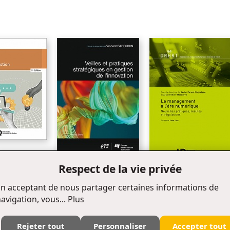
Chapter 4 - Liaison Devices
Chapter 5 - Feasability Studies
Chapter 6 - Aligning Projects with the Organization’s Strategy
References
Authors
t gestion, 2e
Respect de la vie privée
Veilles et pratiques
Le management à l'ère
stratégiques en gestion de
numérique
n acceptant de nous partager certaines informations de
l’innovation
avigation, vous...
Plus
Rejeter tout
Personnaliser
Accepter tout