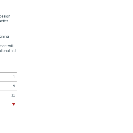
 design
better
igning
ment will
tional aid
1
9
11
13
27
43
53