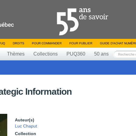
PUQ
DROITS
POUR COMMANDER
POUR PUBLIER
GUIDE D’ACHAT NUMÉR
Thèmes
Collections
PUQ360
50 ans
ategic Information
Auteur(s)
Luc Chaput
Collection