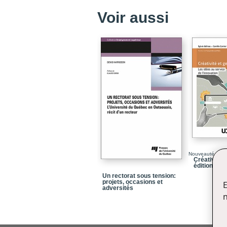
Voir aussi
Nouveauté
Créativité e
édition
Un rectorat sous tension:
projets, occasions et
E
adversités
n