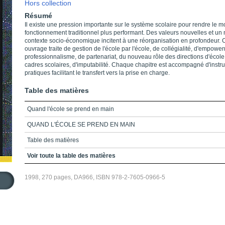
Hors collection
Résumé
Il existe une pression importante sur le système scolaire pour rendre le 
fonctionnement traditionnel plus performant. Des valeurs nouvelles et u
contexte socio-économique incitent à une réorganisation en profondeur. 
ouvrage traite de gestion de l'école par l'école, de collégialité, d'empowe
professionnalisme, de partenariat, du nouveau rôle des directions d'école
cadres scolaires, d'imputabilité. Chaque chapitre est accompagné d'instr
pratiques facilitant le transfert vers la prise en charge.
Table des matières
Quand l'école se prend en main
QUAND L'ÉCOLE SE PREND EN MAIN
Table des matières
Introduction
Voir toute la table des matières
Chapitre 1_Nouveaux contextes
1998, 270 pages, DA966, ISBN 978-2-7605-0966-5
Chapitre 2_La réorganisation du travail en milieu scolaire
Chapitre 3_Gestion centrée sur l'école
Chapitre 4_La collégialité