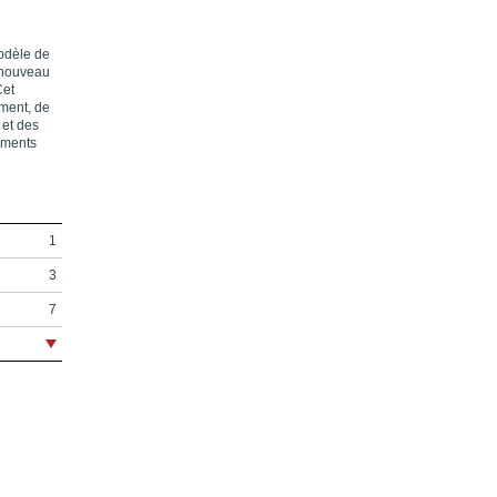
modèle de
n nouveau
Cet
rment, de
 et des
uments
1
3
7
13
17
31
43
67