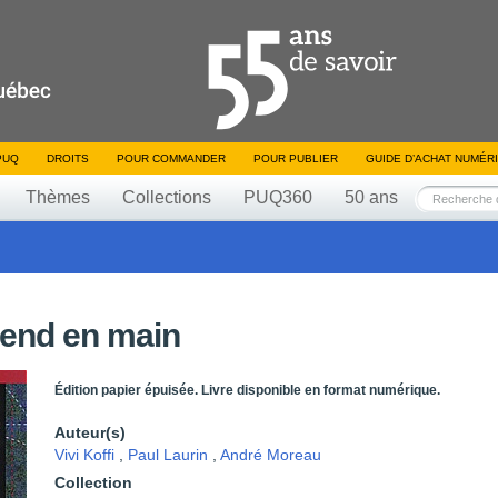
PUQ
DROITS
POUR COMMANDER
POUR PUBLIER
GUIDE D’ACHAT NUMÉR
Thèmes
Collections
PUQ360
50 ans
rend en main
Édition papier épuisée. Livre disponible en format numérique.
Auteur(s)
Vivi Koffi
,
Paul Laurin
,
André Moreau
Collection