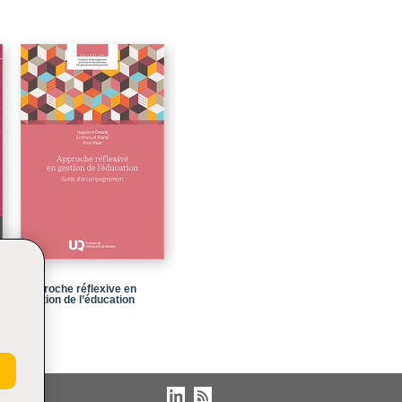
103
117
133
155
177
207
239
261
269
Approche réflexive en
gestion de l’éducation