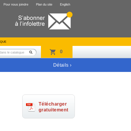
Pour nous joindre
Plan du site
English
IQUE
0
Détails ›
Télécharger
gratuitement