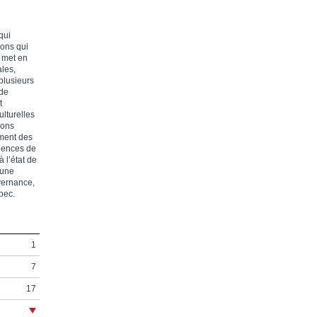
qui
ions qui
 met en
ales,
plusieurs
 de
t
ulturelles
ions
ement des
uences de
à l’état de
 une
vernance,
bec.
1
7
17
21