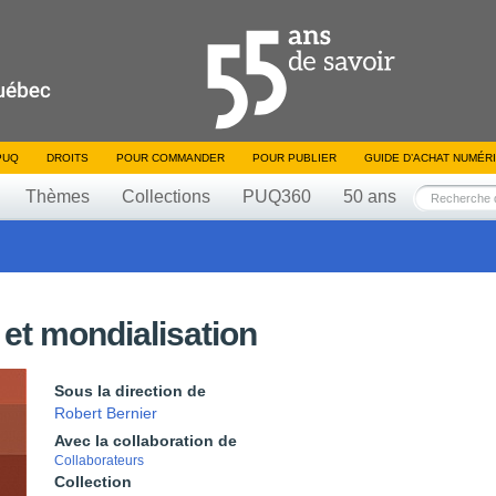
PUQ
DROITS
POUR COMMANDER
POUR PUBLIER
GUIDE D’ACHAT NUMÉR
Thèmes
Collections
PUQ360
50 ans
 et mondialisation
Sous la direction de
Robert Bernier
Avec la collaboration de
Collaborateurs
Collection