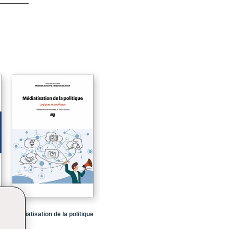
23
25
27
47
71
87
t
89
109
163
189
229
261
2e
Médiatisation de la politique
293