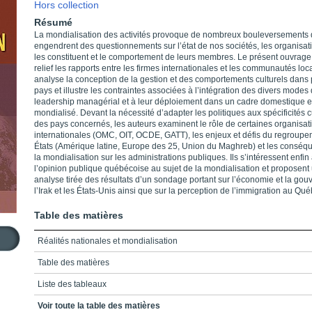
Hors collection
Résumé
La mondialisation des activités provoque de nombreux bouleversements 
engendrent des questionnements sur l’état de nos sociétés, les organisat
les constituent et le comportement de leurs membres. Le présent ouvrage
relief les rapports entre les firmes internationales et les communautés loc
analyse la conception de la gestion et des comportements culturels dans 
pays et illustre les contraintes associées à l’intégration des divers modes
leadership managérial et à leur déploiement dans un cadre domestique e
mondialisé. Devant la nécessité d’adapter les politiques aux spécificités c
des pays concernés, les auteurs examinent le rôle de certaines organisat
internationales (OMC, OIT, OCDE, GATT), les enjeux et défis du regroup
États (Amérique latine, Europe des 25, Union du Maghreb) et les conséq
la mondialisation sur les administrations publiques. Ils s’intéressent enfin 
l’opinion publique québécoise au sujet de la mondialisation et proposent
analyse tirée des résultats d’un sondage portant sur l’économie et la gou
l’Irak et les États-Unis ainsi que sur la perception de l’immigration au Qué
Table des matières
Réalités nationales et mondialisation
Table des matières
Liste des tableaux
Liste des figures
Voir toute la table des matières