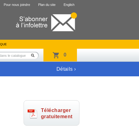
Pour nous joindre
Plan du site
English
IQUE
0
Détails ›
Télécharger
gratuitement