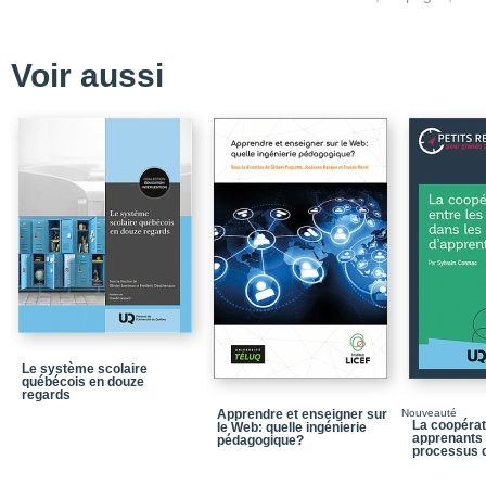
À l'enseignant
Connaissez et préparez
Voir aussi
Préparez physiquement
Informez la direction o
Prévoyez le pire / Rela
Préparez une trousse du
suppléant
Au suppléant
Préparez les élèves et 
Apprivoisez votre nouve
Comprenez les étapes 
Faites un travail sérieu
Le système scolaire
québécois en douze
regards
Expliquez le système d
Apprendre et enseigner sur
Nouveauté
La coopérat
le Web: quelle ingénierie
Informez la direction o
apprenants 
pédagogique?
arrivée
processus 
Prévoyez le pire / Rela