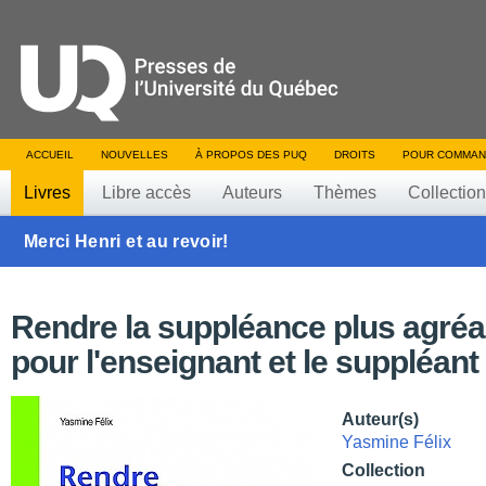
ACCUEIL
NOUVELLES
À PROPOS DES PUQ
DROITS
POUR COMMAN
Livres
Libre accès
Auteurs
Thèmes
Collectio
Merci Henri et au revoir!
Rendre la suppléance plus agréab
pour l'enseignant et le suppléant
Auteur(s)
Yasmine Félix
Collection