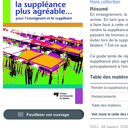
Hors collection
Résumé
En enseignement, la s
arriver. En tant qu
à faire face à cette 
rendre la suppléance
passent de bonnes jo
éviter lors de la sup
titulaire ? Est-ce qu
Ce guide tente de ré
suppléance plus agré
principalement à l'en
Table des matièr
Rendre la suppléance pl
Remerciements
Table des matières
Feuilleter cet ouvrage
Présentation
Voir toute la table des
Quelques définitions
2011, 48 pages, G3