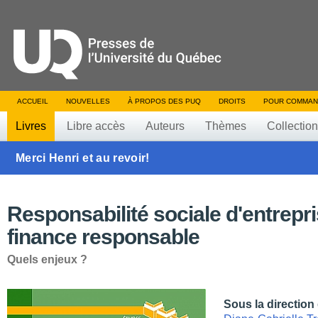
ACCUEIL
NOUVELLES
À PROPOS DES PUQ
DROITS
POUR COMMAN
Livres
Libre accès
Auteurs
Thèmes
Collectio
Merci Henri et au revoir!
Responsabilité sociale d'entrepri
finance responsable
Quels enjeux ?
Sous la direction