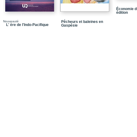
sécurité du revenu à la 
Économie du
édition
responsabilité sociale l
Nouveauté
Pêcheurs et baleines en
Responsabilité politiqu
L' ère de l'Indo-Pacifique
Gaspésie
Table des matières
Notices biographiques