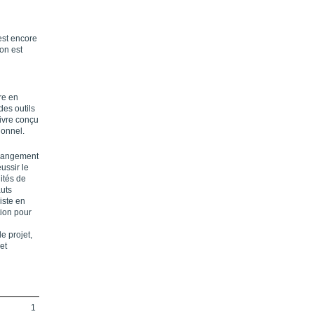
est encore
on est
re en
es outils
ivre conçu
ionnel.
changement
ussir le
ités de
auts
iste en
tion pour
e projet,
et
1