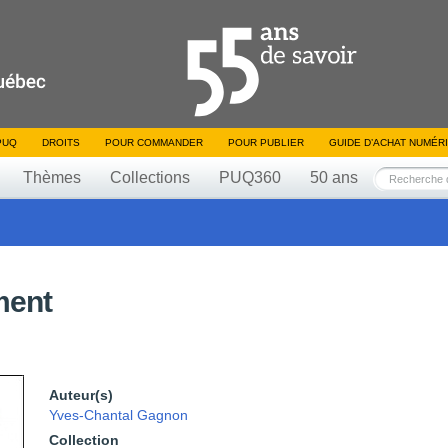
PUQ
DROITS
POUR COMMANDER
POUR PUBLIER
GUIDE D’ACHAT NUMÉR
Thèmes
Collections
PUQ360
50 ans
ment
Auteur(s)
Yves-Chantal Gagnon
Collection