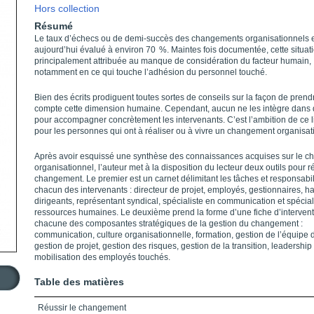
Hors collection
Résumé
Le taux d’échecs ou de demi-succès des changements organisationnels 
aujourd’hui évalué à environ 70 %. Maintes fois documentée, cette situati
principalement attribuée au manque de considération du facteur humain,
notamment en ce qui touche l’adhésion du personnel touché.
Bien des écrits prodiguent toutes sortes de conseils sur la façon de prend
compte cette dimension humaine. Cependant, aucun ne les intègre dans d
pour accompagner concrètement les intervenants. C’est l’ambition de ce l
pour les personnes qui ont à réaliser ou à vivre un changement organisat
Après avoir esquissé une synthèse des connaissances acquises sur le 
organisationnel, l’auteur met à la disposition du lecteur deux outils pour ré
changement. Le premier est un carnet délimitant les tâches et responsabil
chacun des intervenants : directeur de projet, employés, gestionnaires, h
dirigeants, représentant syndical, spécialiste en communication et spécial
ressources humaines. Le deuxième prend la forme d’une fiche d’interven
chacune des composantes straté­giques de la gestion du changement :
communication, culture organisationnelle, formation, gestion de l’équipe d
gestion de projet, gestion des risques, gestion de la transition, leadership 
mobilisation des employés touchés.
Table des matières
Réussir le changement