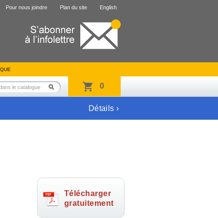
Pour nous joindre
Plan du site
English
IQUE
0
Détails ›
Télécharger
gratuitement