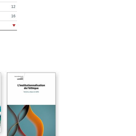
12
16
22
24
36
50
60
62
108
142
146