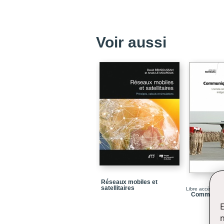
Voir aussi
Réseaux mobiles et
satellitaires
Libre accès
Communique
E
n