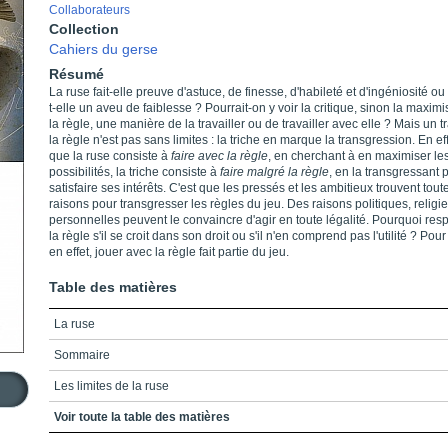
Collaborateurs
Collection
Cahiers du gerse
Résumé
La ruse fait-elle preuve d'astuce, de finesse, d'habileté et d'ingéniosité ou
t-elle un aveu de faiblesse ? Pourrait-on y voir la critique, sinon la maxim
la règle, une manière de la travailler ou de travailler avec elle ? Mais un tr
la règle n'est pas sans limites : la triche en marque la transgression. En eff
que la ruse consiste à
faire avec la règle
, en cherchant à en maximiser le
possibilités, la triche consiste à
faire malgré la règle
, en la transgressant
satisfaire ses intérêts. C'est que les pressés et les ambitieux trouvent tout
raisons pour transgresser les règles du jeu. Des raisons politiques, relig
personnelles peuvent le convaincre d'agir en toute légalité. Pourquoi respe
la règle s'il se croit dans son droit ou s'il n'en comprend pas l'utilité ? Pour
en effet, jouer avec la règle fait partie du jeu.
Table des matières
La ruse
Sommaire
Les limites de la ruse
La rencontre d'Ulysse et des sirènes
Voir toute la table des matières