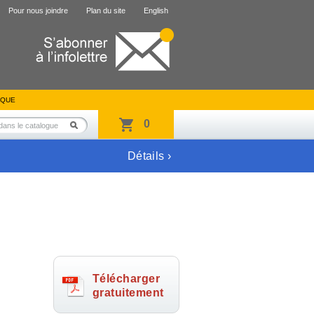
Pour nous joindre
Plan du site
English
IQUE
0
Détails ›
Télécharger
gratuitement