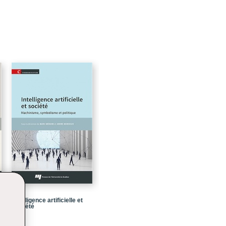
32
52
66
84
98
114
132
156
170
190
204
Intelligence artificielle et
société