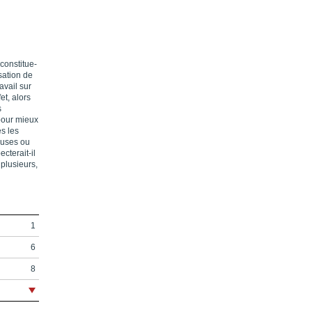
 constitue-
isation de
avail sur
et, alors
s
 pour mieux
es les
ieuses ou
cterait-il
 plusieurs,
1
6
8
14