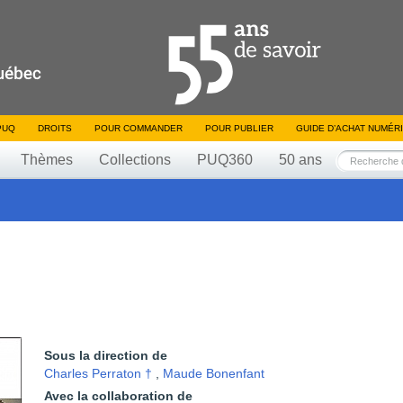
PUQ
DROITS
POUR COMMANDER
POUR PUBLIER
GUIDE D’ACHAT NUMÉR
Thèmes
Collections
PUQ360
50 ans
Sous la direction de
Charles Perraton †
,
Maude Bonenfant
Avec la collaboration de