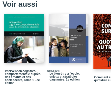
Voir aussi
Fondements théorique
Principales intervention
Environnement de travai
Formation et accréditat
Présentation d’une vign
Conclusion
Références
Chapitre 2 / La psychol
Nature de la pratique
Intervention cognitivo-
Nouveauté
Le bien-être à l'école:
comportementale auprès
Fondements théorique
enjeux et stratégies
des enfants et des
Comment su
gagnantes, 2e édition
adolescents, Tome 1 - 2e
quotidien au
Principales intervention
édition
Environnement de travai
Formation et accréditat
Présentation d’une vign