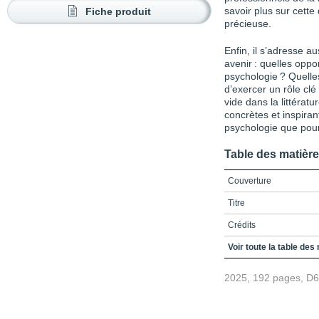
Fiche produit
savoir plus sur cette 
précieuse.
Enfin, il s’adresse au
avenir : quelles oppo
psychologie ? Quell
d’exercer un rôle cl
vide dans la littératu
concrètes et inspirant
psychologie que pour 
Table des matièr
Couverture
Titre
Crédits
Table des matières
Voir toute la table des
Introduction
2025, 192 pages, D
Chapitre 1 / La psychol
Nature de la pratique