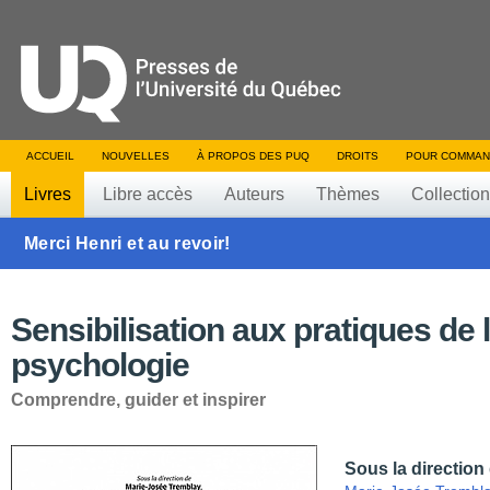
ACCUEIL
NOUVELLES
À PROPOS DES PUQ
DROITS
POUR COMMAN
Livres
Libre accès
Auteurs
Thèmes
Collectio
Merci Henri et au revoir!
Sensibilisation aux pratiques de 
psychologie
Comprendre, guider et inspirer
Sous la direction