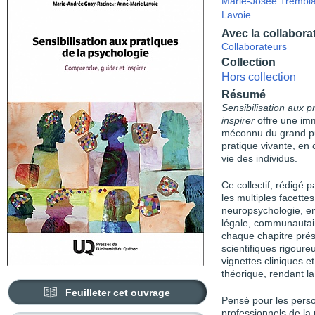
Marie-Josée Trembl
Lavoie
Avec la collabora
Collaborateurs
Collection
Hors collection
Résumé
Sensibilisation aux p
inspirer
offre une im
méconnu du grand pub
pratique vivante, en 
vie des individus.
Ce collectif, rédigé 
les multiples facette
neuro­psychologie, e
légale, communautair
chaque chapitre pré
scientifiques rigoure
vignettes cliniques 
théorique, rendant la
Feuilleter cet ouvrage
Pensé pour les perso
professionnels de la 