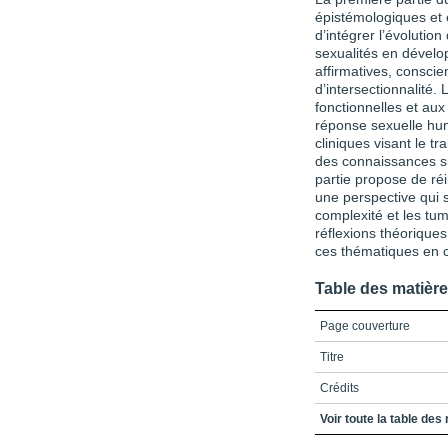
épistémologiques et 
d’intégrer l’évolutio
sexualités en dévelop
affirmatives, consci
d’intersectionnalité. 
fonctionnelles et aux
réponse sexuelle hum
cliniques visant le tr
des connaissances sur
partie propose de réi
une perspective qui s
complexité et les tu
réflexions théorique
ces thématiques en c
Table des matièr
Page couverture
Titre
Crédits
Remerciements
Voir toute la table des