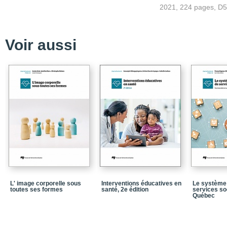
Avant-propos : Pour une
2021, 224 pages, D
Table des matières
Liste des encadrés, des
Voir aussi
Liste des sigles et des
Introduction et présent
PARTIE I S’ancrer dans 
politique
2 Du fonctionnel au sens
atteindre en sexologie 
3 Pratiques antioppress
PARTIE II Traiter les dy
PARTIE III Développer 
l’érotisme
9 Une perspective phéno
L' image corporelle sous
Interventions éducatives en
Le système 
sexologie clinique
toutes ses formes
santé, 2e édition
services so
Québec
12 Être thérapeute en 
Notices biographiques