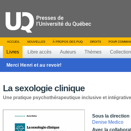
ACCUEIL
NOUVELLES
À PROPOS DES PUQ
DROITS
POUR COMMAN
Livres
Libre accès
Auteurs
Thèmes
Collectio
Merci Henri et au revoir!
La sexologie clinique
Une pratique psychothérapeutique inclusive et intégrativ
Sous la direction
Denise Medico
Avec la collabora