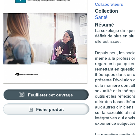
Collaborateurs
Collection
Santé
Résumé
La sexologie cliniqu
définit de plus en 
elle est issue.
Depuis peu, les socio
même à la profession
regard critique qui en
remettant en questio
théoriques dans un co
présente l’évolution
et la manière dont el
sexualité et la thér
Feuilleter cet ouvrage
outils et les réflexio
offrir des bases thé
aux autres cliniciens
Fiche produit
sur la sexualité afin 
intégratives qui env
expérience subjective
La première partie d