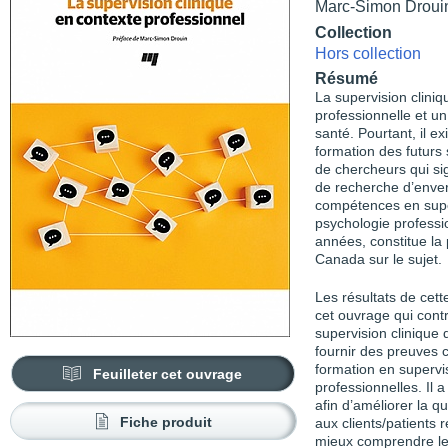
Marc-Simon Droui
Collection
Hors collection
Résumé
La supervision clin
professionnelle et un
santé. Pourtant, il e
formation des futurs 
de chercheurs qui si
de recherche d’enve
compétences en super
psychologie professio
années, constitue la
Canada sur le sujet.
Les résultats de cett
cet ouvrage qui cont
supervision clinique
fournir des preuves
formation en supervi
Feuilleter cet ouvrage
professionnelles. Il 
afin d’améliorer la qu
Fiche produit
aux clients/patients
mieux comprendre les 