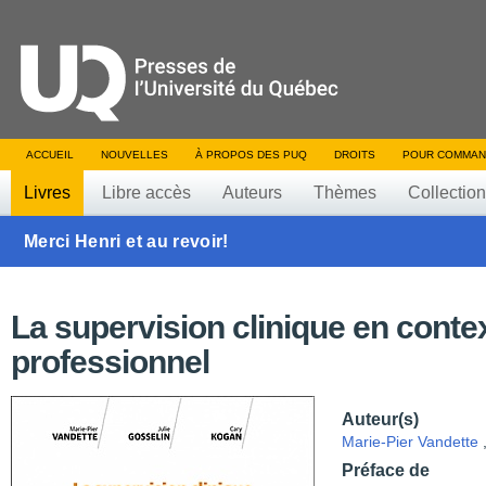
ACCUEIL
NOUVELLES
À PROPOS DES PUQ
DROITS
POUR COMMAN
Livres
Libre accès
Auteurs
Thèmes
Collectio
Merci Henri et au revoir!
La supervision clinique en conte
professionnel
Auteur(s)
Marie-Pier Vandette
Préface de