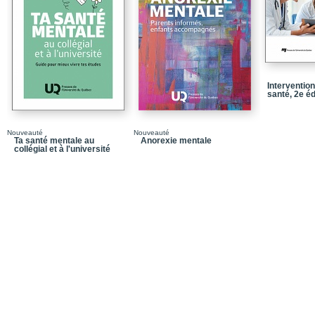
Chapitre 3 / Le dévelo
pendant la formation do
Chapitre 4 / L’importanc
Chapitre 5 / L’organisat
3 / L’introduction à l’év
Interventio
santé, 2e éd
Chapitre 6 / L’expérien
la perception et la ges
Nouveauté
Nouveauté
Chapitre 7 / L’influence
Ta santé mentale au
Anorexie mentale
relation thérapeutique en
collégial et à l'université
Chapitre 8 / Recommand
les professionnels de 
Annexe A / Exemple d’u
superviseur clinique po
Annexe B / Entente de 
Annexe C / Entente de 
Annexe D / Charte des 
Annexe E / Accord de su
supervisé