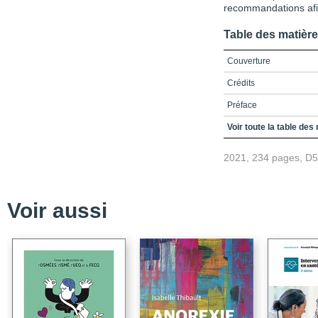
recommandations afin 
Table des matièr
Couverture
Crédits
Préface
Remerciements
Voir toute la table des
Table des matières
2021, 234 pages, D
Liste des activités, enc
Liste des tableaux
Voir aussi
Liste des sigles et acr
Introduction
Chapitre 1 / Comprendre
2 / La supervision clin
Chapitre 2 / Comprendre