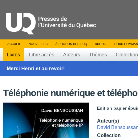
ACCUEIL
NOUVELLES
À PROPOS DES PUQ
DROITS
POUR COMMAN
Livres
Libre accès
Auteurs
Thèmes
Collectio
Merci Henri et au revoir!
Téléphonie numérique et télépho
Édition papier épui
Auteur(s)
David Bensoussa
Collection