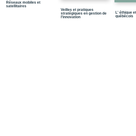
Réseaux mobiles et
Chapitre 12 - La téléph
satellitaires
Veilles et pratiques
L' éthique e
stratégiques en gestion de
Introduction
québécois
l’innovation
Annexe 1 - Calcul des 
Annexe 2 - Densité de 
aléatoires
Annexe 3 • La compres
Annexe 4 • Le modem
Annexe 5 • La vidéoco
Liste des acronymes
Bibliographie
Sans titre