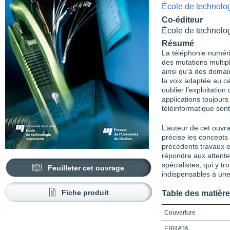
École de technolo
Co-éditeur
École de technolo
Résumé
La téléphonie numér
des mutations multip
ainsi qu’à des domain
la voix adaptée au c
oublier l’exploitatio
applications toujours
téléinformatique sont
L’auteur de cet ouvr
précise les concept
précédents travaux 
répondre aux attente
spécialistes, qui y t
Feuilleter cet ouvrage
indispensables à une
Fiche produit
Table des matièr
Couverture
ERRATA