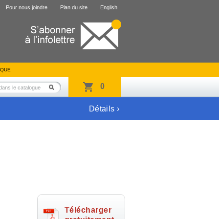
Pour nous joindre
Plan du site
English
IQUE
0
Détails ›
Télécharger