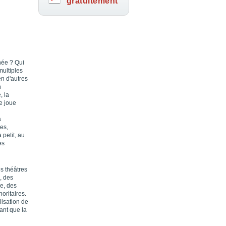
gratuitement
inée ? Qui
multiples
en d'autres
n
, la
e joue
a
es,
 petit, au
es
es théâtres
, des
ue, des
oritaires.
lisation de
tant que la