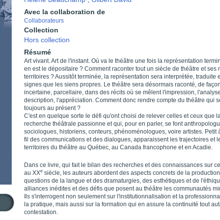
Avec la collaboration de
Collaborateurs
Collection
Hors collection
Résumé
Art vivant. Art de l'instant. Où va le théâtre une fois la représentation term
en est le dépositaire ? Comment raconter tout un siècle de théâtre et ses 
territoires ? Aussitôt terminée, la représentation sera interprétée, traduite 
signes que les siens propres. Le théâtre sera désormais raconté, de faço
incertaine, parcellaire, dans des récits où se mêlent l'impression, l'analyse
description, l'appréciation. Comment donc rendre compte du théâtre qui s
toujours au présent ?
C'est en quelque sorte le défi qu'ont choisi de relever celles et ceux que l
recherche théâtrale passionne et qui, pour en parler, se font anthropologu
sociologues, historiens, conteurs, phénoménologues, voire artistes. Petit à
fil des communications et des dialogues, apparaissent les trajectoires et l
territoires du théâtre au Québec, au Canada francophone et en Acadie.
Dans ce livre, qui fait le bilan des recherches et des connaissances sur c
e
au XX
siècle, les auteurs abordent des aspects concrets de la production
questions de la langue et des dramaturgies, des esthétiques et de l'éthiq
alliances inédites et des défis que posent au théâtre les communautés min
Ils s'interrogent non seulement sur l'institutionnalisation et la professionna
la pratique, mais aussi sur la formation qui en assure la continuité tout au
contestation.