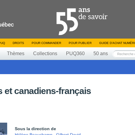
PUQ
DROITS
POUR COMMANDER
POUR PUBLIER
GUIDE D’ACHAT NUMÉR
Thèmes
Collections
PUQ360
50 ans
 et canadiens-français
Sous la direction de
Hélène Beauchamp
,
Gilbert David