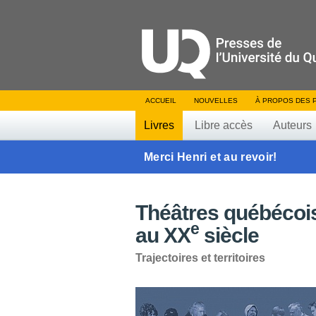
ACCUEIL
NOUVELLES
À PROPOS DES 
Livres
Libre accès
Auteurs
Merci Henri et au revoir!
Théâtres québécois
e
au XX
siècle
Trajectoires et territoires