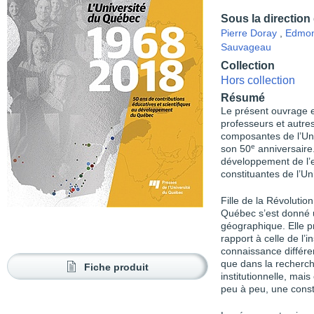
Sous la direction
Pierre Doray
,
Edmon
Sauvageau
Collection
Hors collection
Résumé
L
e présent ouvrage es
professeurs et autre
composantes de l’Un
e
son 50
anniversaire. 
développement de l’
constituantes de l’U
Fille de la Révolution
Qué
bec s’est donné u
géographique. Elle p
rapport à celle de l’i
connaissance différe
que dans la recherch
Fiche produit
institutionnelle, mai
peu à peu, une constr