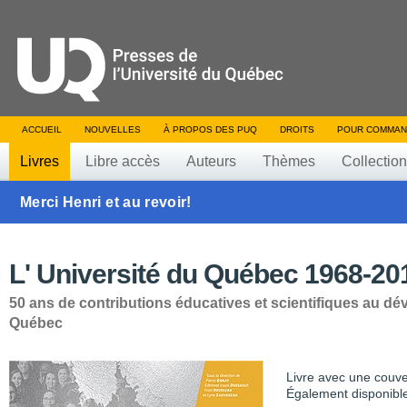
ACCUEIL
NOUVELLES
À PROPOS DES PUQ
DROITS
POUR COMMAN
Livres
Libre accès
Auteurs
Thèmes
Collectio
Merci Henri et au revoir!
L' Université du Québec 1968-20
50 ans de contributions éducatives et scientifiques au d
Québec
Livre avec une couve
Également disponibl