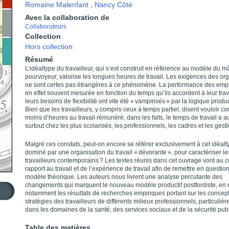
Romaine Malenfant
,
Nancy Côté
Avec la collaboration de
Collaborateurs
Collection
Hors collection
Résumé
L’idéaltype du travailleur, qui s’est construit en référence au modèle du m
pourvoyeur, valorise les longues heures de travail. Les exigences des or
ne sont certes pas étrangères à ce phénomène. La performance des emp
en effet souvent mesurée en fonction du temps qu’ils accordent à leur trava
leurs besoins de flexibilité ont vite été « vampirisés » par la logique produc
Bien que les travailleurs, y compris ceux à temps partiel, disent vouloir c
moins d’heures au travail rémunéré, dans les faits, le temps de travail a 
surtout chez les plus scolarisés, les professionnels, les cadres et les gest
Malgré ces constats, peut-on encore se référer exclusivement à cet idéalt
dominé par une organisation du travail « dévorante », pour caractériser le
travailleurs contemporains ? Les textes réunis dans cet ouvrage vont au 
rapport au travail et de l’expérience de travail afin de remettre en questio
modèle théorique. Les auteurs nous livrent une analyse percutante des
changements qui marquent le nouveau modèle productif postfordiste, en 
notamment les résultats de recherches empiriques portant sur les concept
stratégies des travailleurs de différents milieux professionnels, particuliè
dans les domaines de la santé, des services sociaux et de la sécurité pub
Table des matières