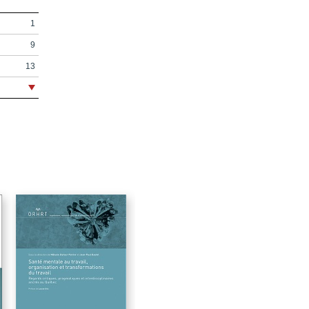
1
9
13
16
18
19
21
23
41
61
85
99
115