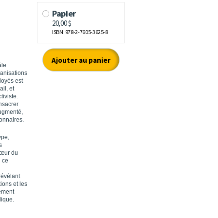
âle
ganisations
loyés est
il, et
tiviste.
onsacrer
augmenté,
ionnaires.
ype,
s
cœur du
n ce
révélant
ions et les
rement
lique.