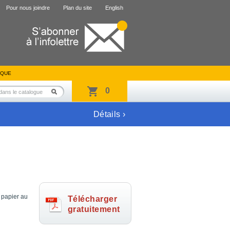
Pour nous joindre
Plan du site
English
IQUE
0
Détails ›
 papier au
Télécharger
gratuitement