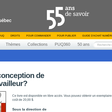
PUQ
DROITS
POUR COMMANDER
POUR PUBLIER
GUIDE D’ACHAT NUMÉR
Thèmes
Collections
PUQ360
50 ans
conception de
vailleur?
Ce livre est disponible en libre accès. Vous pouvez obtenir un exemplaire
coût de 20,00 $.
Sous la direction de