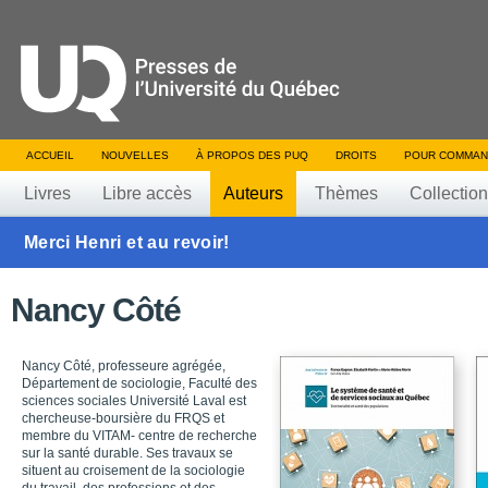
ACCUEIL
NOUVELLES
À PROPOS DES PUQ
DROITS
POUR COMMAN
Livres
Libre accès
Auteurs
Thèmes
Collectio
Merci Henri et au revoir!
Nancy Côté
Nancy Côté, professeure agrégée,
Département de sociologie, Faculté des
sciences sociales Université Laval est
chercheuse-boursière du FRQS et
membre du VITAM- centre de recherche
sur la santé durable. Ses travaux se
situent au croisement de la sociologie