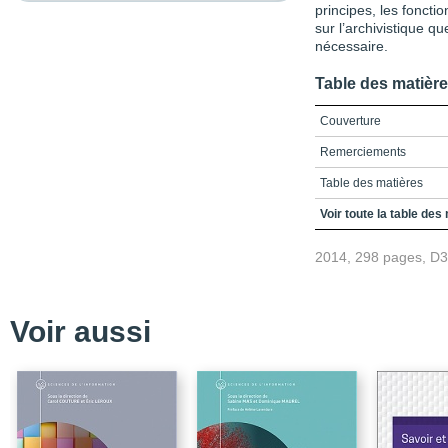
principes, les fonctio
sur l’archivistique q
nécessaire.
Table des matièr
Couverture
Remerciements
Table des matières
Liste des figures et des
Voir toute la table des
Introduction
2014, 298 pages, D
Annexe I.1. Publicatio
de l’archivistique (199
1. La définition des arc
Voir aussi
2. La compétence, l’org
services nationaux d’ar
3. Le contrôle des arch
4. Le contrôle des arch