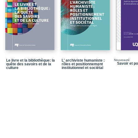
5. La gestion des archi
7. La conservation des 
8. La classification et l
9. La communicabilité e
10. La référence, l’auth
11. Les ressources huma
Le livre et la bibliothèque: la
L' archiviste humaniste :
Nouveauté
12. Les supports spéci
Savoir et p
quête des savoirs et de la
rôles et positionnement
culture
institutionnel et sociétal
13. Les sanctions
Conclusion
Références bibliograp
1. Les principes archivi
2. Les fonctions archivi
Conclusion
Références bibliograp
2. La formation en arch