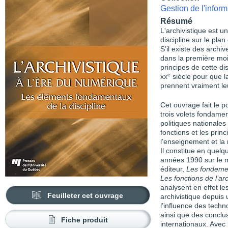
Gestion de l'inform
Résumé
L'archivistique est 
discipline sur le pla
S’il existe des archiv
dans la première moit
principes de cette dis
e
xx
siècle pour que l
prennent vraiment le
Cet ouvrage fait le po
trois volets fondament
politiques nationales
fonctions et les princ
l’enseignement et la
Il constitue en quel
années 1990 sur
le 
éditeur,
Les fondement
Les fonctions de l’a
analysent en effet l
Feuilleter cet ouvrage
archivistique depuis
l’influence des techn
ainsi que des conclu
Fiche produit
internationaux. Avec 