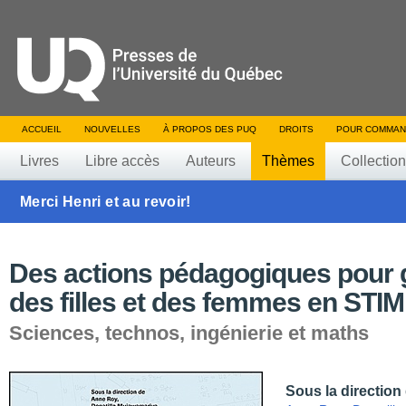
ACCUEIL
NOUVELLES
À PROPOS DES PUQ
DROITS
POUR COMMAN
Livres
Libre accès
Auteurs
Thèmes
Collectio
Merci Henri et au revoir!
Des actions pédagogiques pour 
des filles et des femmes en STIM
Sciences, technos, ingénierie et maths
Sous la direction