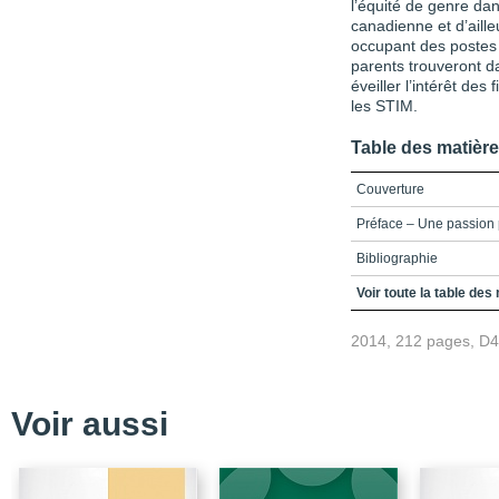
l’équité de genre dan
canadienne et d’aill
occupant des postes d
parents trouveront d
éveiller l’intérêt de
les STIM.
Table des matièr
Couverture
Préface – Une passion 
Bibliographie
Remerciements
Voir toute la table des
Table des matières
2014, 212 pages, D
Introduction – Des moy
Bibliographie
Voir aussi
Partie 1 – L’interventio
sciences et des techno
Chapitre 1 – L’intérêt d
l’école primaire et secon