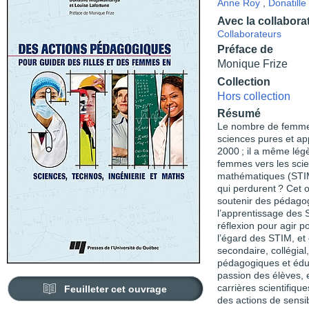
Anne Roy
,
Donatill
Avec la collabora
Collaborateurs
Préface de
Monique Frize
Collection
Hors collection
Résumé
Le nombre de femmes
sciences pures et ap
2000 ; il a même lég
femmes vers les scien
mathématiques (STIM
qui perdurent ? Cet 
soutenir des pédagog
l’apprentissage des S
réflexion pour agir p
l’égard des STIM, et
secondaire, collégial
pédagogiques et édu
passion des élèves, e
carrières scientifiqu
Feuilleter cet ouvrage
des actions de sensib