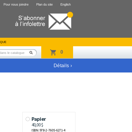
Pour nous joindre
Plan du site
English
IQUE
0
Détails ›