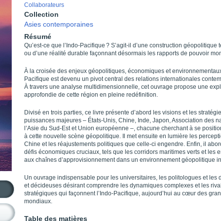
Collaborateurs
Collection
Asies contemporaines
Résumé
Qu’est-ce que l’Indo-Pacifique ? S’agit-il d’une construction géopolitique
ou d’une réalité durable façonnant désormais les rapports de pouvoir mo
À la croisée des enjeux géopolitiques, économiques et environnementaux,
Pacifique est devenu un pivot central des relations internationales conte
À travers une analyse multidimensionnelle, cet ouvrage propose une expl
approfondie de cette région en pleine redéfinition.
Divisé en trois parties, ce livre présente d’abord les visions et les stratégi
puissances majeures – États-Unis, Chine, Inde, Japon, Association des n
l’Asie du Sud-Est et Union européenne –, chacune cherchant à se positio
à cette nouvelle scène géopolitique. Il met ensuite en lumière les percept
Chine et les réajustements politiques que celle-ci engendre. Enfin, il abor
défis économiques cruciaux, tels que les corridors maritimes verts et les e
aux chaînes d’approvisionnement dans un environnement géopolitique in
Un ouvrage indispensable pour les universitaires, les politologues et les
et décideuses désirant comprendre les dynamiques complexes et les rival
straté­giques qui façonnent l’Indo-Pacifique, aujourd’hui au cœur des gra
mondiaux.
Table des matières