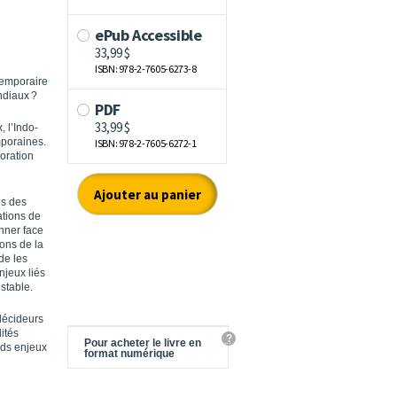
 temporaire
ndiaux ?
 l’Indo-
mporaines.
oration
es des
ations de
nner face
ions de la
de les
njeux liés
stable.
 décideurs
ités
?
Pour acheter le livre en
nds enjeux
format numérique