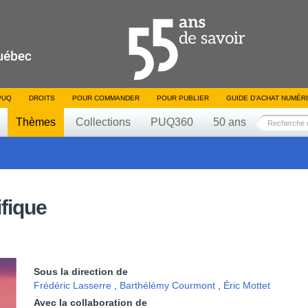
PUQ
DROITS
POUR COMMANDER
POUR PUBLIER
GUIDE D’ACHAT NUMÉR
Thèmes
Collections
PUQ360
50 ans
ifique
Sous la direction de
Frédéric Lasserre
,
Barthélémy Courmont
,
Éric Mottet
Avec la collaboration de