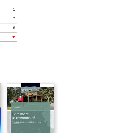
1
7
8
9
15
17
19
23
33
35
51
71
89