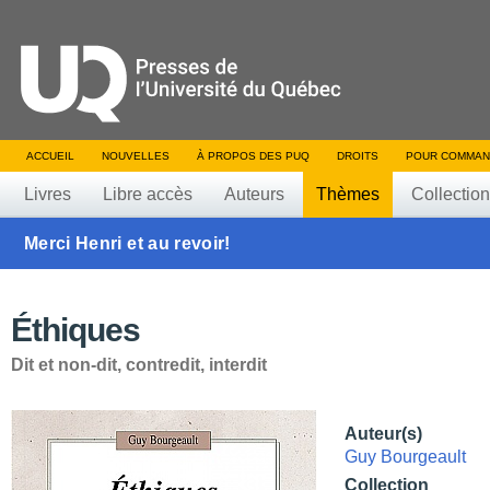
ACCUEIL
NOUVELLES
À PROPOS DES PUQ
DROITS
POUR COMMAN
Livres
Libre accès
Auteurs
Thèmes
Collectio
Merci Henri et au revoir!
Éthiques
Dit et non-dit, contredit, interdit
Auteur(s)
Guy Bourgeault
Collection