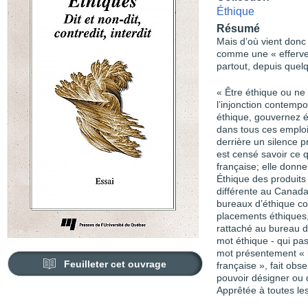
Éthique
Résumé
Mais d’où vient donc 
comme une « efferves
partout, depuis quelq
« Être éthique ou ne
l’injonction contempo
éthique, gouvernez é
dans tous ces emplois
derrière un silence 
est censé savoir ce qu
française; elle donne
Éthique des produits 
différente au Canad
bureaux d’éthique co
placements éthiques,
rattaché au bureau 
mot éthique - qui pas
mot présentement « le
Feuilleter cet ouvrage
française », fait ob
pouvoir désigner ou qu
Apprêtée à toutes les