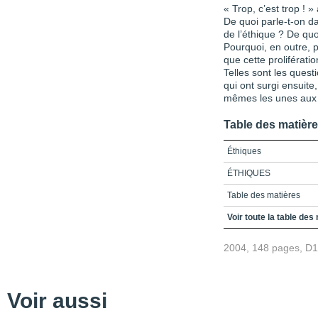
« Trop, c’est trop !
De quoi parle-t-on da
de l’éthique ? De quoi
Pourquoi, en outre, p
que cette proliférati
Telles sont les questi
qui ont surgi ensuite
mêmes les unes aux au
Table des matièr
Éthiques
ÉTHIQUES
Table des matières
Introduction_Des éthiqu
Voir toute la table des
Chapitre 1_Entre le brui
2004, 148 pages, D
Chapitre 2_Entre la sécur
Chapitre 3_Entre le con
Voir aussi
Chapitre 4_De l'intentio