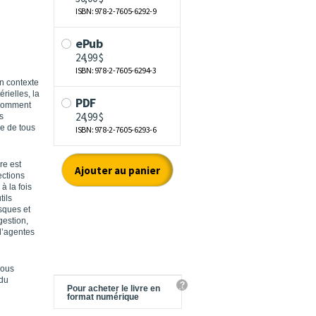
n contexte
rielles, la
 comment
s
re de tous
re est
ections
à la fois
tils
sques et
gestion,
 d’agentes
vous
 du
?
Pour acheter le livre en
format numérique