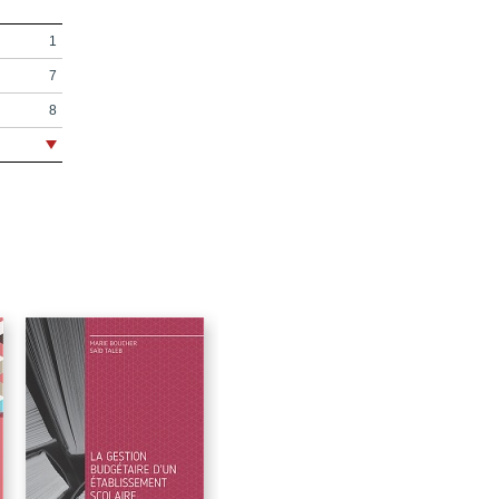
1
7
8
9
13
15
17
23
55
83
85
99
101
117