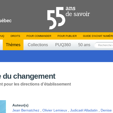
PUQ
DROITS
POUR COMMANDER
POUR PUBLIER
GUIDE D’ACHAT NUMÉR
Thèmes
Collections
PUQ360
50 ans
ve du changement
 pour les directions d’établissement
Auteur(s)
Jean Bernatchez
,
Olivier Lemieux
,
Judicaël Alladatin
,
Denise