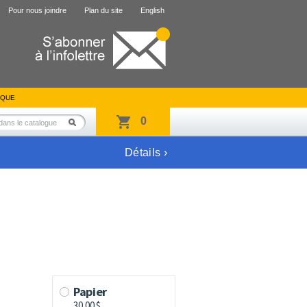
Pour nous joindre
Plan du site
English
IQUE
0
Détails ›