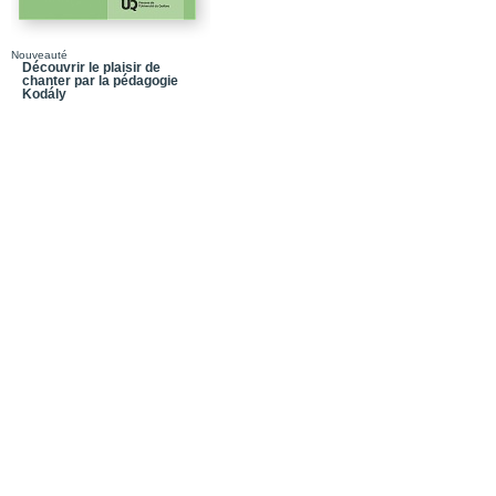
Annexes
Annexe_Les chorégraph
Nouveauté
Découvrir le plaisir de
chanter par la pédagogie
Annexe_Liste alphabéti
Kodály
Annexe_Liste chronolog
1982
Annexe_1976-1981, L
Annexe_liste chronolo
Index sélectif des créat
Index sélectif des artist
Index des photographi