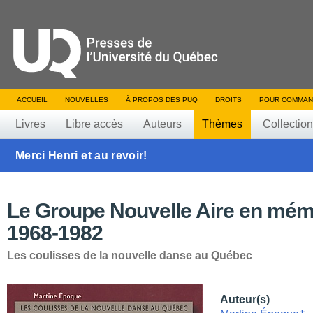
ACCUEIL
NOUVELLES
À PROPOS DES PUQ
DROITS
POUR COMMAN
Livres
Libre accès
Auteurs
Thèmes
Collectio
Merci Henri et au revoir!
Le Groupe Nouvelle Aire en mém
1968-1982
Les coulisses de la nouvelle danse au Québec
Auteur(s)