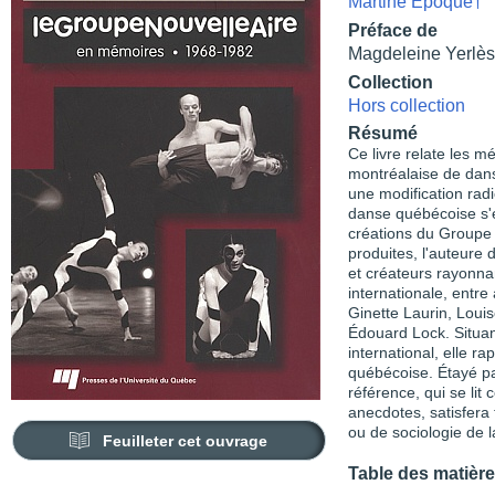
Martine Époque†
Préface de
Magdeleine Yerlès
Collection
Hors collection
Résumé
Ce livre relate les 
montréalaise de dan
une modification radi
danse québécoise s'
créations du Groupe 
produites, l'auteure
et créateurs rayonna
internationale, entre
Ginette Laurin, Loui
Édouard Lock. Situant
international, elle r
québécoise. Étayé p
référence, qui se l
anecdotes, satisfera 
ou de sociologie de l
Feuilleter cet ouvrage
Table des matièr