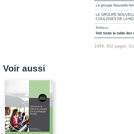
Le groupe Nouvelle Ai
LE GROUPE NOUVELLE
COULISSES DE LA N
Préface
Voir toute la table des
Avant-propos
1999, 352 pages, G
Remerciements
Table des matières
Prologue_Automne 196
Voir aussi
Opus 1_Hiver 1969 à p
Opus 2_Été 1971 à été
Opus 3_Automne 1974 
Opus 4_Automne 1977 
Épilogue
A cappella
Conclusion