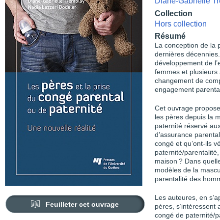
Diane-Gabrielle T
Collection
Hors collection
Résumé
La conception de la 
dernières décennies.
développement de l’e
femmes et plusieurs 
changement de compo
engagement parental
Cet ouvrage propose 
les pères depuis la 
paternité réservé a
d’assurance parenta
congé et qu’ont-ils v
paternité/parentalité,
maison ? Dans quelle 
modèles de la mascul
parentalité des hom
Les auteures, en s’a
Feuilleter cet ouvrage
pères, s’intéressent 
congé de paternité/­pa