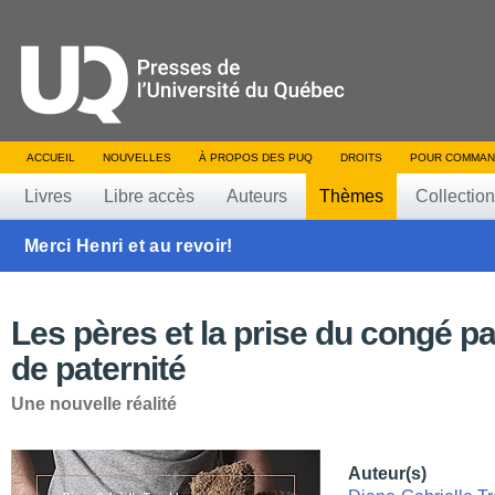
ACCUEIL
NOUVELLES
À PROPOS DES PUQ
DROITS
POUR COMMAN
Livres
Libre accès
Auteurs
Thèmes
Collectio
Merci Henri et au revoir!
Les pères et la prise du congé pa
de paternité
Une nouvelle réalité
Auteur(s)