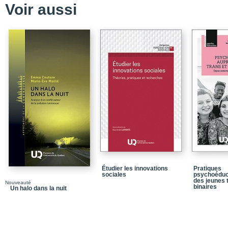
Voir aussi
La comparaison des deu
Le partage des tâches m
congés
Les principales difficult
Les meilleurs moments
Les désaccords entre le
Les avantages et les in
Les apprentissages pen
Les émotions et les se
Les différences de gen
L’égalité homme/femme : 
Étudier les innovations
Pratiques
Le retour au travail
sociales
psychoéduc
des jeunes 
Nouveauté
Les commentaires sur le
binaires
Un halo dans la nuit
Les répercussions du co
Des pères qui ne veulen