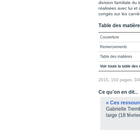
division familiale du 
réalisées avec lui et
congés sur les carri
Table des matièr
Couverture
Remerciements
Table des matières
Introduction - Des élém
Voir toute la table des
Une brève recension des
2015, 150 pages, D
Les politiques en mati
Ce qu’on en dit...
Le concept d’engageme
« Ces ressour
Chapitre 1 - La méthod
Gabrielle Trem
large (18 févrie
Chapitre 2 - L’analyse d
Le type de congé et sa r
Les raisons de la prise