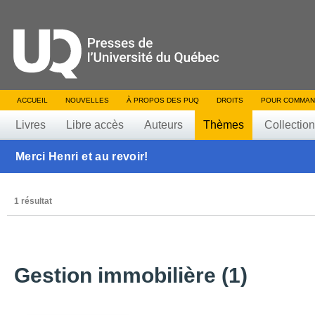
ACCUEIL
NOUVELLES
À PROPOS DES PUQ
DROITS
POUR COMMAN
Livres
Libre accès
Auteurs
Thèmes
Collectio
Merci Henri et au revoir!
1 résultat
Gestion immobilière (1)