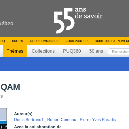
PUQ
DROITS
POUR COMMANDER
POUR PUBLIER
GUIDE D’ACHAT NUMÉR
Thèmes
Collections
PUQ360
50 ans
'UQAM
es
Auteur(s)
Denis Bertrand†
,
Robert Comeau
,
Pierre-Yves Paradis
Avec la collaboration de