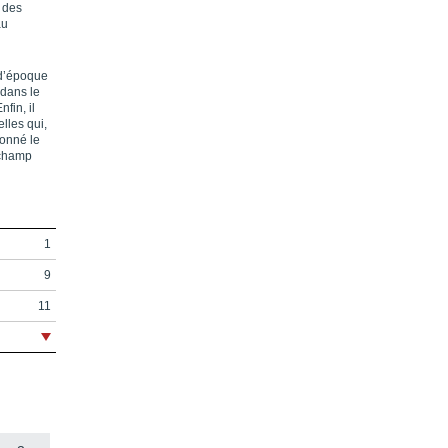
 des
au
 d’époque
 dans le
fin, il
lles qui,
çonné le
 champ
1
9
11
13
19
37
43