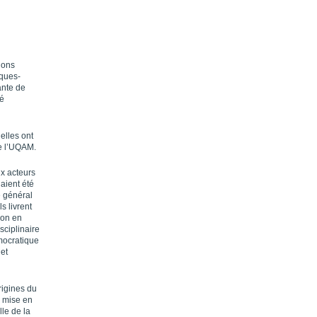
ions
cques-
ante de
té
elles ont
de l’UQAM.
ux acteurs
aient été
e général
s livrent
ion en
sciplinaire
mocratique
 et
rigines du
a mise en
lle de la