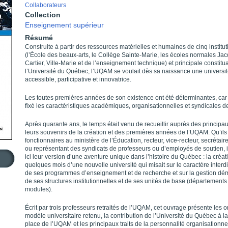
Collaborateurs
Collection
Enseignement supérieur
Résumé
Construite à partir des ressources matérielles et humaines de cinq institut
(l’École des beaux-arts, le Collège Sainte-Marie, les écoles normales Ja
Cartier, Ville-Marie et de l’enseignement technique) et principale constitu
l’Université du Québec, l’UQAM se voulait dès sa naissance une universi
accessible, participative et innovatrice.
Les toutes premières années de son existence ont été déterminantes, car 
fixé les caractéristiques académiques, organisationnelles et syndicales 
Après quarante ans, le temps était venu de recueillir auprès des principa
leurs souvenirs de la création et des premières années de l’UQAM. Qu’ils 
fonctionnaires au ministère de l’Éducation, recteur, vice-recteur, secrétair
ou représentant des syndicats de professeurs ou d’employés de soutien, il
ici leur version d’une aventure unique dans l’histoire du Québec : la créat
quelques mois d’une nouvelle université qui misait sur le caractère interdi
de ses programmes d’enseignement et de recherche et sur la gestion dé
de ses structures institutionnelles et de ses unités de base (départements
modules).
Écrit par trois professeurs retraités de l’UQAM, cet ouvrage présente les o
modèle universitaire retenu, la contribution de l’Université du Québec à l
place de l’UQAM et les principaux traits de la personnalité organisationne