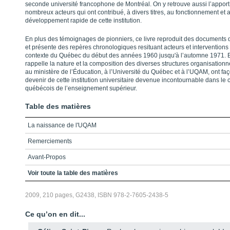
seconde université francophone de Montréal. On y retrouve aussi l’apport
nombreux acteurs qui ont contribué, à divers titres, au fonctionnement et 
développement rapide de cette institution.
En plus des témoignages de pionniers, ce livre reproduit des documents
et présente des repères chronologiques resituant acteurs et interventions
contexte du Québec du début des années 1960 jusqu'à l’automne 1971. En
rappelle la nature et la composition des diverses structures organisationne
au ministère de l’Éducation, à l’Université du Québec et à l’UQAM, ont fa
devenir de cette institution universitaire devenue incontournable dans le
québécois de l’enseignement supérieur.
Table des matières
La naissance de l'UQAM
Remerciements
Avant-Propos
Table de matières
Voir toute la table des matières
Témoignages
2009, 210 pages, G2438, ISBN 978-2-7605-2438-5
Documents d'époque
Ce qu’on en dit...
Repères chronologiques