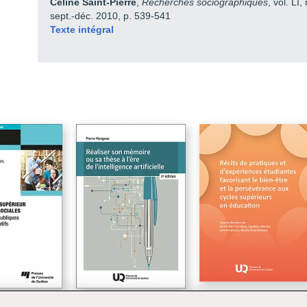
Céline Saint-Pierre
,
Recherches sociographiques
, vol. LI,
Structure organisationnelles
sept.-déc. 2010, p. 539-541
Texte intégral
Témoignages
Documents d'époque
Repères chronologiques
Structures organisationnelles
Témiognages
Documents d'époque
Repères Chronologiques
Structures organisationnelles
Sources Iconographiques
Index
Libre accès