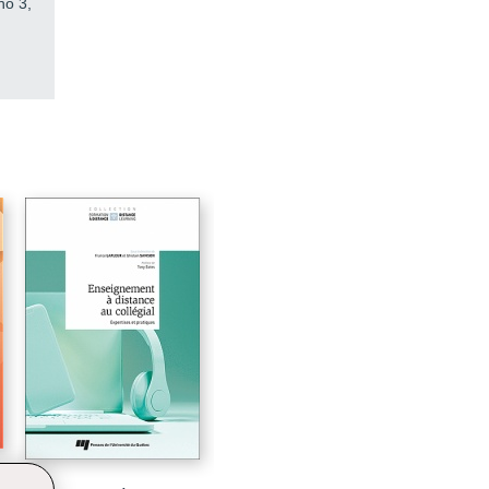
 no 3,
49
53
63
68
75
79
137
155
171
195
199