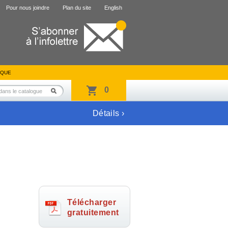
Pour nous joindre
Plan du site
English
IQUE
0
Détails ›
Télécharger
gratuitement