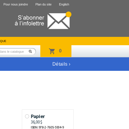
Pour nous joindre
Plan du site
English
IQUE
0
Détails ›