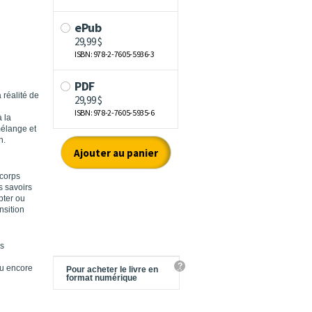
 réalité de
 la
mélange et
n.
 corps
s savoirs
pter ou
nsition
ns
?
ou encore
Pour acheter le livre en
format numérique