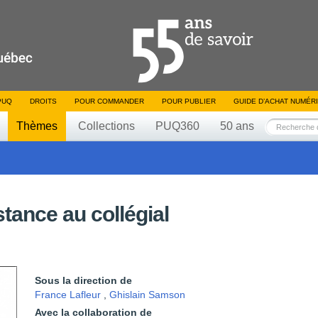
PUQ
DROITS
POUR COMMANDER
POUR PUBLIER
GUIDE D’ACHAT NUMÉR
Thèmes
Collections
PUQ360
50 ans
tance au collégial
Sous la direction de
France Lafleur
,
Ghislain Samson
Avec la collaboration de