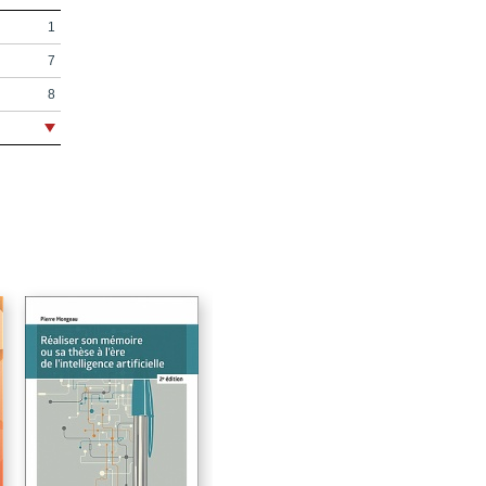
1
7
8
9
13
15
21
23
25
33
35
57
s
73