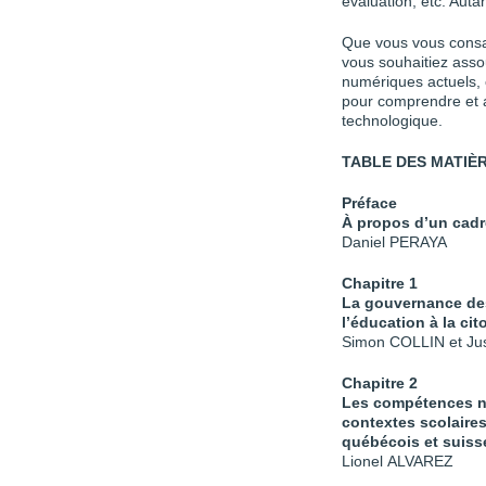
évaluation, etc. Autan
Que vous vous consa
vous souhaitiez assou
numériques actuels, ce
pour comprendre et a
technologique.
TABLE DES MATIÈ
Préface
À propos d’un cadr
Daniel PERAYA
Chapitre 1
La gouvernance des
l’éducation à la c
Simon COLLIN et J
Chapitre 2
Les compétences n
contextes scolaire
québécois et suis
Lionel ALVAREZ