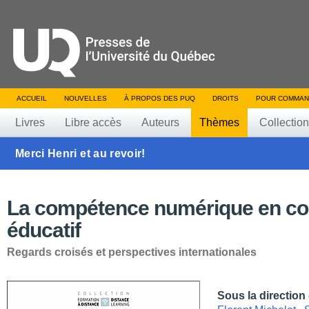
ACCUEIL
NOUVELLES
À PROPOS DES PUQ
DROITS
POUR COMMAN
Livres
Libre accès
Auteurs
Thèmes
Collectio
Merci Henri et au revoir!
La compétence numérique en co
éducatif
Regards croisés et perspectives internationales
Sous la direction