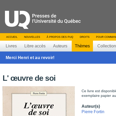
ACCUEIL
NOUVELLES
À PROPOS DES PUQ
DROITS
POUR COMMAN
Livres
Libre accès
Auteurs
Thèmes
Collectio
Merci Henri et au revoir!
L' œuvre de soi
Ce livre est disponib
exemplaire papier au
Auteur(s)
Pierre Fortin