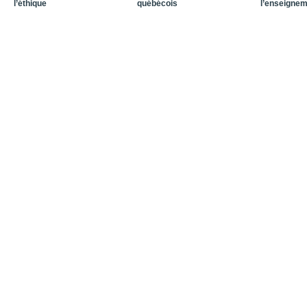
l’éthique
québécois
l’enseigne