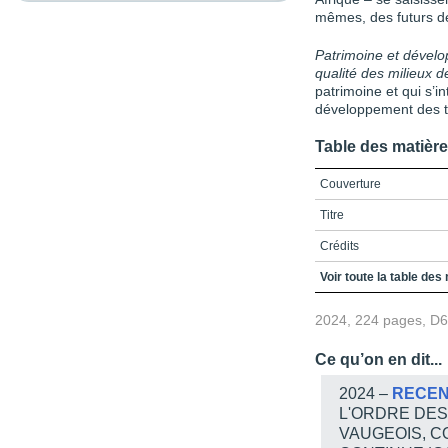
mêmes, des futurs dé
Patrimoine et développ
qualité des milieux d
patrimoine et qui s’in
développement des te
Table des matièr
Couverture
Titre
Crédits
Remerciements
Voir toute la table des
Table des matières
2024, 224 pages, D
Listes des figures et ta
Ce qu’on en dit...
Liste des abréviations
2024 –
RECEN
Introduction
L'ORDRE DES
VAUGEOIS, C
De la croissance aux mi
développement local