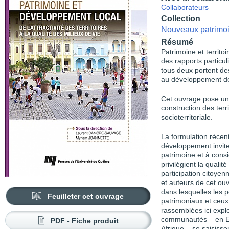
Collaborateurs
Collection
Nouveaux patrimo
Résumé
Patrimoine et territoi
des rapports particul
tous deux portent de
au développement d
Cet ouvrage pose un
construction des terr
socioterritoriale.
La formulation récen
développement invit
patrimoine et à cons
privilégient la qualité
participation citoyen
et auteurs de cet ouv
dans lesquelles les 
Feuilleter cet ouvrage
patrimoniaux et ceux
rassemblées ici explo
communautés – en Eu
PDF - Fiche produit
Afrique – se saisisse