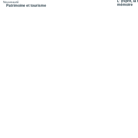
L' esprit, la
Nouveauté
mémoire
Patrimoine et tourisme
Biographies
Quatrième de couvertu