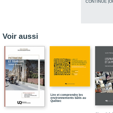
CONTINUE |O
Le patrimoine et le dév
constante redéfinition
Une présentation des t
PARTIE 1 / Patrimoine et 
Voir aussi
CHAPITRE 1 / Nguon
CHAPITRE 2 / The imple
PARTIE 2 / Patrimonialis
CHAPITRE 3 / À la crois
CHAPITRE 4 / Récits 6
CHAPITRE 5 / Entre pa
CHAPITRE 6 / Acteurs, e
banlieues d’après-gue
PARTIE 3 / Patrimoine, 
Lire et comprendre les
environnements bâtis au
CHAPITRE 7 / The constru
Québec
CHAPITRE 8 / Du patr
patrimoniale