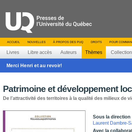
ACCUEIL
NOUVELLES
À PROPOS DES PUQ
DROITS
POUR COMMAN
Livres
Libre accès
Auteurs
Thèmes
Collectio
Merci Henri et au revoir!
Patrimoine et développement loc
De l’attractivité des territoires à la qualité des milieux de v
Sous la direction
Laurent Dambre-
Avec la collabora