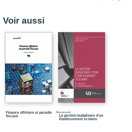
Partie 1_Dynamique his
Chapitre 1_Budgets et 
vraiment eu lieu
Voir aussi
Chapitre 2_Quelques leç
Chapitre 3_La budgéti
Chapitre 4_La moderni
Partie 2_L'élu, l'opinio
budgétaire
Chapitre 5_L'élu : roua
Chapitre 6_L'opinion de
Chapitre 7_Processus 
Partie 3_Facteurs et dé
de l'état
Chapitre 8_Les transfer
donneur et receveur
Finance offshore et paradis
Nouveauté
La gestion budgétaire d'un
fiscaux
établissement scolaire
Chapitre 9_Fiscalité, 
Chapitre 10_La croissa