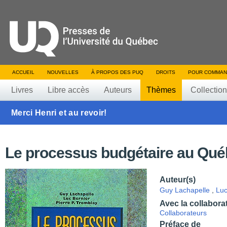
ACCUEIL
NOUVELLES
À PROPOS DES PUQ
DROITS
POUR COMMAN
Livres
Libre accès
Auteurs
Thèmes
Collectio
Merci Henri et au revoir!
Le processus budgétaire au Qu
Auteur(s)
Guy Lachapelle
,
Luc
Avec la collabora
Collaborateurs
Préface de