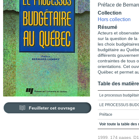
Préface de Bernar
Collection
Hors collection
Résumé
Acteurs et observate
sur la question de la
les choix budgétaires
budgétaire au Québec
différents gouvernem
contraintes de tous or
orientations. Cet ouv
Québec et permet au 
Table des matièr
Le processus budgétai
LE PROCESSUS BUDG
Feuilleter cet ouvrage
Préface
Table des matières
Voir toute la table des
Introduction
1999, 174 pages, D