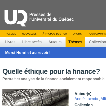
ACCUEIL
NOUVELLES
À PROPOS DES PUQ
DROITS
POUR COMMAN
Livres
Libre accès
Auteurs
Thèmes
Collectio
Merci Henri et au revoir!
Quelle éthique pour la finance?
Portrait et analyse de la finance socialement responsable
Auteur(s)
André Lacroix
,
All
Collection