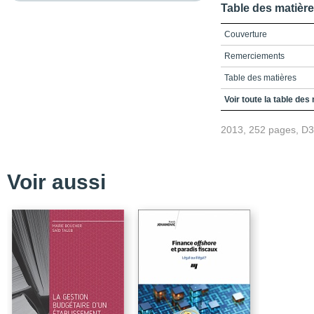
Table des matièr
Couverture
Remerciements
Table des matières
Introduction
Voir toute la table des
Chapitre 1. L’historique
2013, 252 pages, D
Chapitre 2. Les pratiq
Chapitre 3. Les acteurs
Voir aussi
Chapitre 4. Une pr opos
Conclusion
Bibliographie
Quatrième couverture