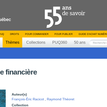
PUQ
DROITS
POUR COMMANDER
POUR PUBLIER
GUIDE D’ACHAT NUMÉR
Thèmes
Collections
PUQ360
50 ans
e financière
Auteur(s)
François-Éric Racicot
,
Raymond Théoret
Collection