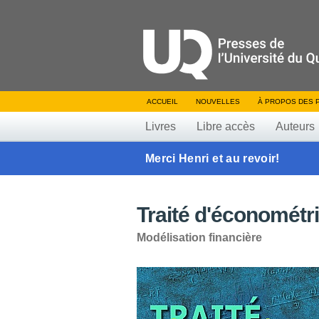
ACCUEIL
NOUVELLES
À PROPOS DES 
Livres
Libre accès
Auteurs
Merci Henri et au revoir!
Traité d'économétri
Modélisation financière