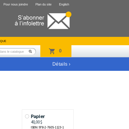
Pour nous joindre
Plan du site
English
IQUE
0
Détails ›