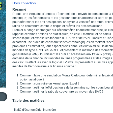
Hors collection
Résumé
Depuis une vingtaine d'années, l'économétrie a envahi le domaine de la 
empirique; les économistes et les gestionnaires financiers l'utilisent de pl
pour déterminer les prix des options, analyser la volatilité des titres, estim
ratios de couverture contre le risque et prévoir les prix des actions.
Premier ouvrage en français sur l'économétrie financière moderne, le Trai
rappelle certaines notions de statistiques, de calcul matriciel et de calcul
stochastique, et expose les théories du CAPM et de l'APT. Racicot et Théo
accordent une place de choix aux séries chronologiques en mettant l'acce
problèmes d'estimation, leur aspect prévisionnel et leur volatilité. Ils décri
modèles de type ARCH et GARCH et présentent la méthode des moment
généralisés (GMM); fournissent les outils nécessaires aux travaux pratiqu
domaine de la finance incluant des routines programmées et des images
des calculs effectués avec le logiciel EViews. Ils présentent aussi des app
inédites de l'économétrie à la finance comme :
Comment faire une simulation Monte Carlo pour déterminer le prix 
option asiatique ?
Comment construire un kernel avec Excel ?
Comment estimer l'effet des jours de la semaine sur les cours boursi
Comment estimer le ratio de couverture au moyen des BAX ?
Table des matières
Traité d'économétrie financière