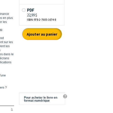
finance
us en plus
er les
té
ret
nt sur les
vent les
s
es dans le
 écrans
lications
d'une
ers ?
?
Pour acheter le livre en
format numérique
1