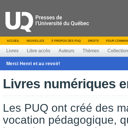
ACCUEIL
NOUVELLES
À PROPOS DES PUQ
DROITS
POUR COMMAN
Livres
Libre accès
Auteurs
Thèmes
Collectio
Merci Henri et au revoir!
Livres numériques e
Les PUQ ont créé des ma
vocation pédagogique, q