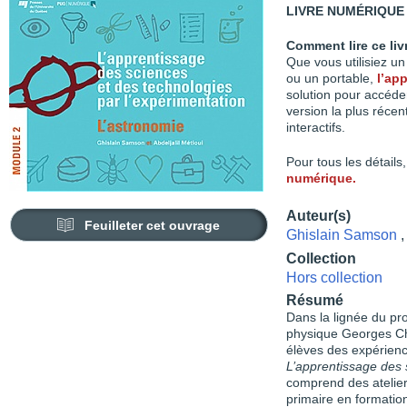
LIVRE NUMÉRIQUE 
Comment lire ce li
Que vous utilisiez u
ou un portable,
l’ap
solution pour accéder
version la plus récent
interactifs.
Pour tous les détails,
numérique.
Auteur(s)
Feuilleter cet ouvrage
Ghislain Samson
,
Collection
Hors collection
Résumé
Dans la lignée du pro
physique Georges Ch
élèves des expérien
L’apprentissage des 
comprend des atelier
primaire en formatio