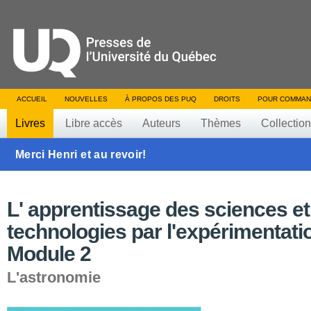
ACCUEIL
NOUVELLES
À PROPOS DES PUQ
DROITS
POUR COMMAN
Livres
Libre accès
Auteurs
Thèmes
Collectio
Merci Henri et au revoir!
L' apprentissage des sciences et
technologies par l'expérimentati
Module 2
L'astronomie