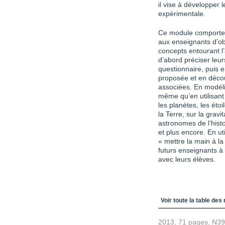
il vise à développer
expérimentale.
Ce module comporte 
aux enseignants d’ob
concepts entourant l’
d’abord préciser leur
questionnaire, puis en
proposée et en découv
associées. En modélis
même qu’en utilisant 
les planètes, les étoi
la Terre, sur la grav
astronomes de l’histo
et plus encore. En ut
« mettre la main à la
futurs enseignants à
avec leurs élèves.
Table des matièr
Voir toute la table des
2013, 71 pages, N3