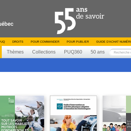
PUQ
DROITS
POUR COMMANDER
POUR PUBLIER
GUIDE D’ACHAT NUMÉR
Thèmes
Collections
PUQ360
50 ans