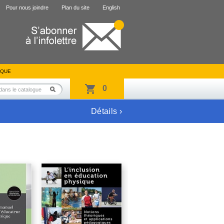
Pour nous joindre
Plan du site
English
IQUE
0
Détails ›